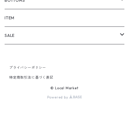
BOTTOMS
SHORTS
ITEM
PANTS
SALE
TOPS
プライバシーポリシー
PANTS
特定商取引法に基づく表記
ITEM
© Local Market
Powered by