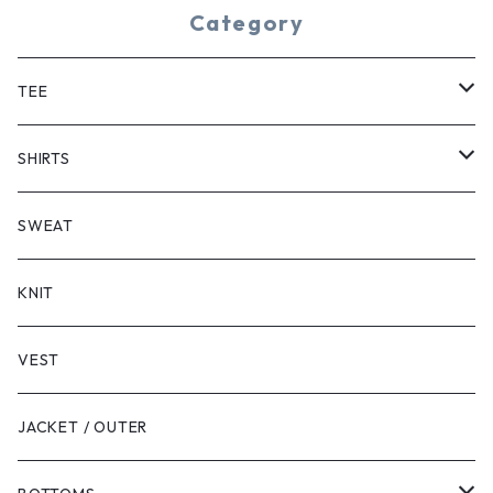
Category
TEE
SHORT SLEEVE
SHIRTS
LONG SLEEVE
SHORT SLEEVE
SWEAT
LONG SLEEVE
KNIT
VEST
JACKET / OUTER