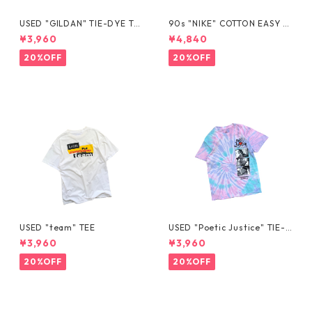
USED "GILDAN" TIE-DYE TE
90s "NIKE" COTTON EASY S
E
HORTS
¥3,960
¥4,840
20%OFF
20%OFF
USED "team" TEE
USED "Poetic Justice" TIE-D
YE TEE
¥3,960
¥3,960
20%OFF
20%OFF