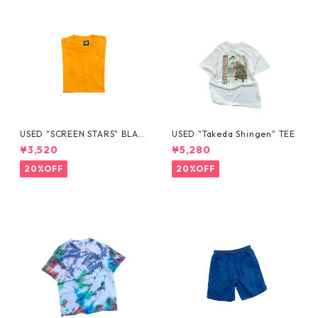
USED "SCREEN STARS" BLAN
USED "Takeda Shingen" TEE
K TEE
¥3,520
¥5,280
20%OFF
20%OFF