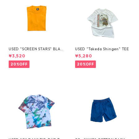
USED "SCREEN STARS" BLAN
USED "Takeda Shingen" TEE
K TEE
¥3,520
¥5,280
20%OFF
20%OFF