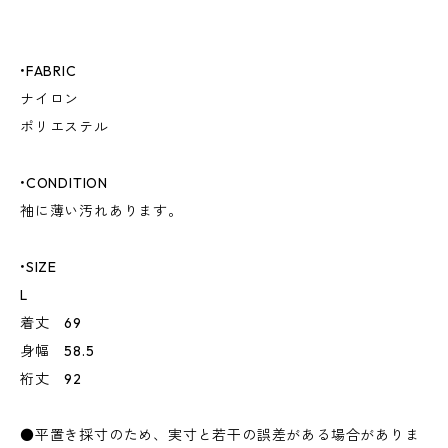
•FABRIC
ナイロン
ポリエステル
•CONDITION
袖に薄い汚れあります。
•SIZE
L
着丈 69
身幅 58.5
裄丈 92
●平置き採寸のため、実寸と若干の誤差がある場合がありま