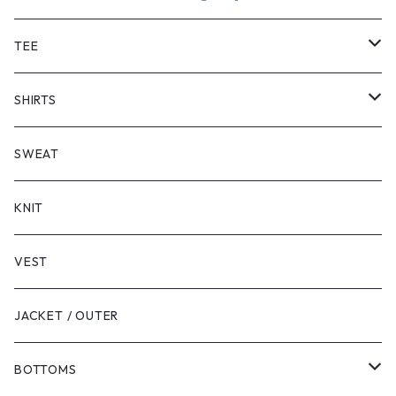
TEE
SHORT SLEEVE
SHIRTS
LONG SLEEVE
SHORT SLEEVE
SWEAT
LONG SLEEVE
KNIT
VEST
JACKET / OUTER
BOTTOMS