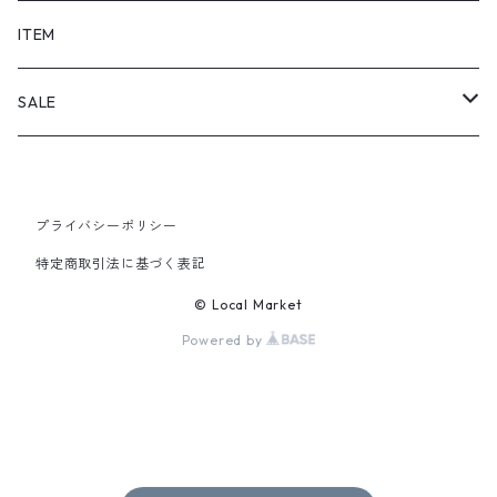
SHORTS
ITEM
PANTS
SALE
TOPS
プライバシーポリシー
PANTS
特定商取引法に基づく表記
ITEM
© Local Market
Powered by