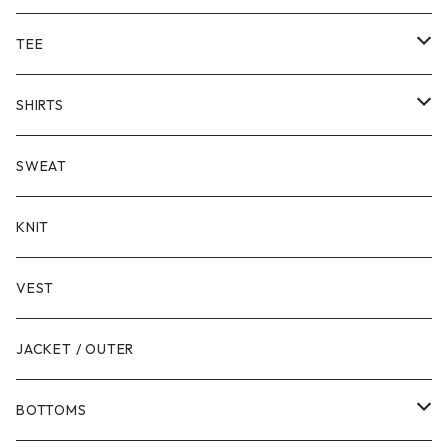
TEE
SHORT SLEEVE
SHIRTS
LONG SLEEVE
SHORT SLEEVE
SWEAT
LONG SLEEVE
KNIT
VEST
JACKET / OUTER
BOTTOMS