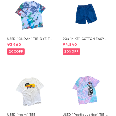
USED "GILDAN" TIE-DYE TE
90s "NIKE" COTTON EASY S
E
HORTS
¥3,960
¥4,840
20%OFF
20%OFF
USED "team" TEE
USED "Poetic Justice" TIE-D