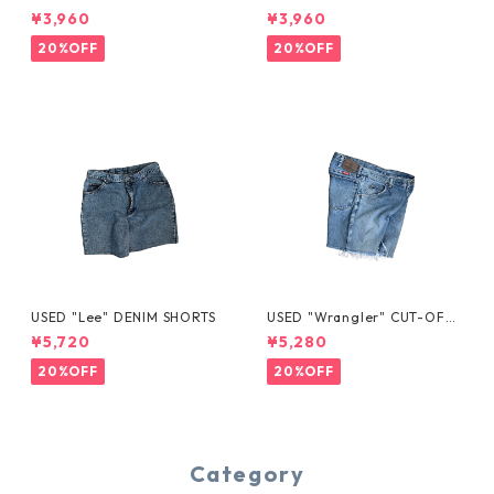
YE TEE
¥3,960
¥3,960
20%OFF
20%OFF
USED "Lee" DENIM SHORTS
USED "Wrangler" CUT-OFF
DENIM SHORTS
¥5,720
¥5,280
20%OFF
20%OFF
Category