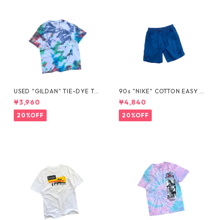
USED "GILDAN" TIE-DYE TE
90s "NIKE" COTTON EASY S
E
HORTS
¥3,960
¥4,840
20%OFF
20%OFF