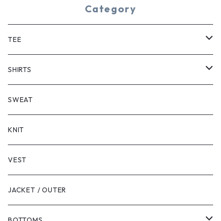
Category
TEE
SHORT SLEEVE
SHIRTS
LONG SLEEVE
SHORT SLEEVE
SWEAT
LONG SLEEVE
KNIT
VEST
JACKET / OUTER
BOTTOMS