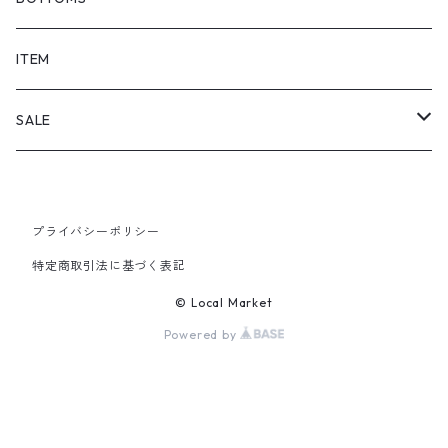
SHORTS
ITEM
PANTS
SALE
TOPS
プライバシーポリシー
PANTS
特定商取引法に基づく表記
ITEM
© Local Market
Powered by