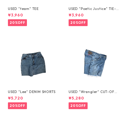
USED "team" TEE
USED "Poetic Justice" TIE-D
YE TEE
¥3,960
¥3,960
20%OFF
20%OFF
USED "Lee" DENIM SHORTS
USED "Wrangler" CUT-OFF
DENIM SHORTS
¥5,720
¥5,280
20%OFF
20%OFF