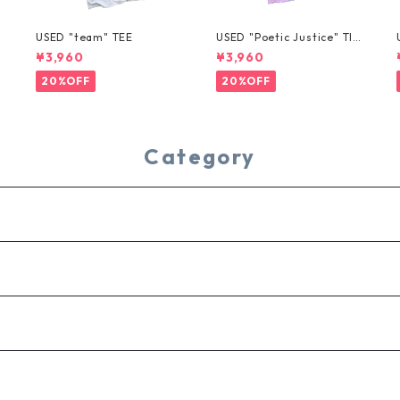
USED "team" TEE
USED "Poetic Justice" TIE
-DYE TEE
¥3,960
¥3,960
20%OFF
20%OFF
Category