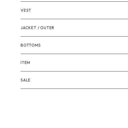
VEST
JACKET / OUTER
BOTTOMS
SHORTS
ITEM
PANTS
SALE
TOPS
PANTS