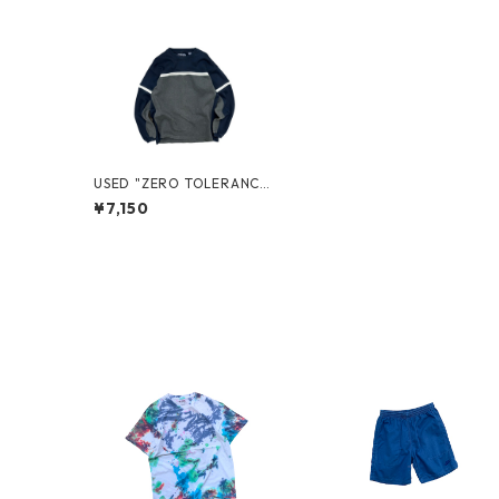
USED "ZERO TOLERANCE"
CUT SEW
¥7,150