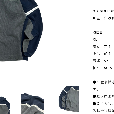
•CONDITIO
目立った汚
•SIZE
XL
着丈 71.5
身幅 61.5
肩幅 57
袖丈 60.5
●平置き採
す。
●照明によ
●こちらは
汚れや状態