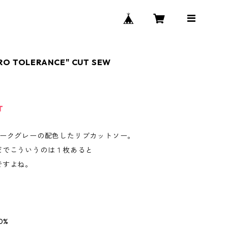
RO TOLERANCE" CUT SEW
T
ダークグレーの配色したリブカットソー。
だでこういうのは１枚あると
ですよね。
0%