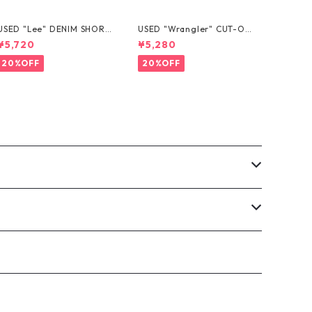
USED "Lee" DENIM SHORT
USED "Wrangler" CUT-OF
S
F DENIM SHORTS
¥5,720
¥5,280
20%OFF
20%OFF