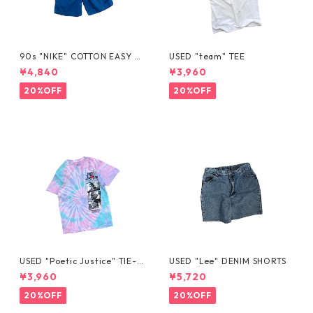
90s "NIKE" COTTON EASY S
USED "team" TEE
HORTS
¥4,840
¥3,960
20%OFF
20%OFF
USED "Poetic Justice" TIE-D
USED "Lee" DENIM SHORTS
YE TEE
¥3,960
¥5,720
20%OFF
20%OFF