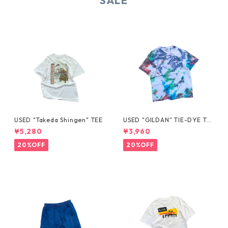
SALE
USED "Takeda Shingen" TEE
USED "GILDAN" TIE-DYE TE
E
¥5,280
¥3,960
20%OFF
20%OFF