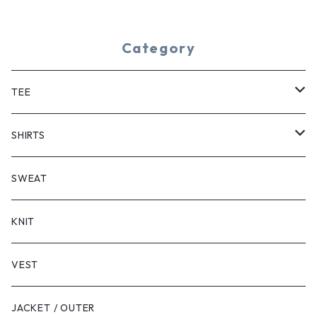
Category
TEE
SHORT SLEEVE
SHIRTS
LONG SLEEVE
SHORT SLEEVE
SWEAT
LONG SLEEVE
KNIT
VEST
JACKET / OUTER