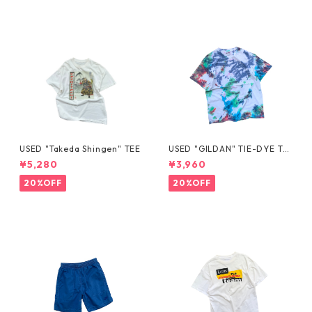
USED "Takeda Shingen" TEE
USED "GILDAN" TIE-DYE TE
E
¥5,280
¥3,960
20%OFF
20%OFF