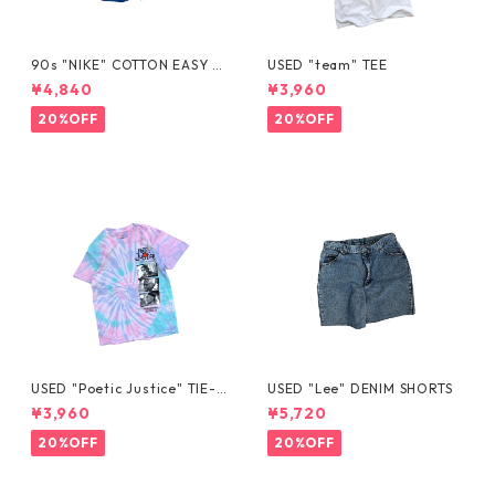
90s "NIKE" COTTON EASY S
USED "team" TEE
HORTS
¥4,840
¥3,960
20%OFF
20%OFF
USED "Poetic Justice" TIE-D
USED "Lee" DENIM SHORTS
YE TEE
¥3,960
¥5,720
20%OFF
20%OFF