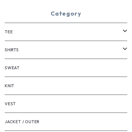
Category
TEE
SHORT SLEEVE
SHIRTS
LONG SLEEVE
SHORT SLEEVE
SWEAT
LONG SLEEVE
KNIT
VEST
JACKET / OUTER