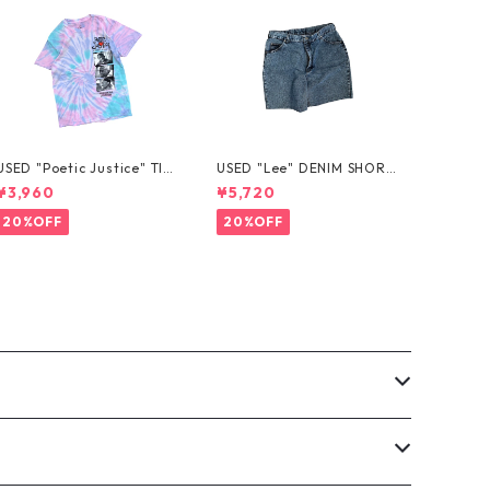
USED "Poetic Justice" TIE
USED "Lee" DENIM SHORT
-DYE TEE
S
¥3,960
¥5,720
20%OFF
20%OFF