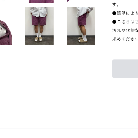
す。
●照明によ
●こちらは
汚れや状態
求めくださ