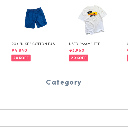
T
90s "NIKE" COTTON EASY
USED "team" TEE
SHORTS
¥4,840
¥3,960
20%OFF
20%OFF
Category