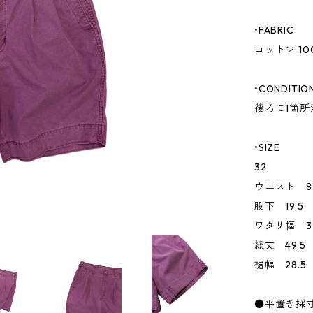
•FABRIC
コットン 10
•CONDITIO
後ろに1箇
•SIZE
32
ウエスト 8
股下 19.5
ワタリ幅 3
総丈 49.5
裾幅 28.5
●平置き採