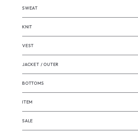
LONG SLEEVE
SHORT SLEEVE
SWEAT
LONG SLEEVE
KNIT
VEST
JACKET / OUTER
BOTTOMS
SHORTS
ITEM
PANTS
SALE