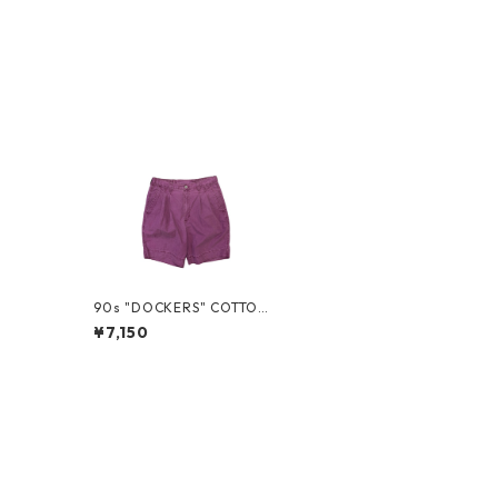
90s "DOCKERS" COTTON
SHORTS
¥7,150