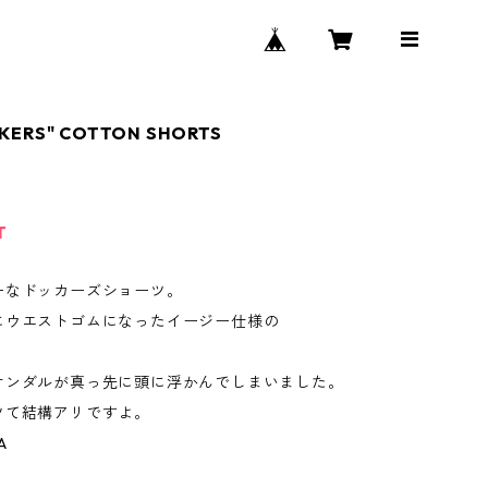
CKERS" COTTON SHORTS
T
ーなドッカーズショーツ。
にウエストゴムになったイージー仕様の
サンダルが真っ先に頭に浮かんでしまいました。
ツて結構アリですよ。
A