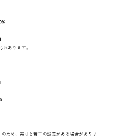
0%
N
所汚れあります。
1
5
寸のため、実寸と若干の誤差がある場合がありま