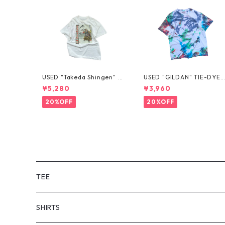
USED "Takeda Shingen" T
USED "GILDAN" TIE-DYE 
EE
EE
¥5,280
¥3,960
20%OFF
20%OFF
TEE
SHORT SLEEVE
SHIRTS