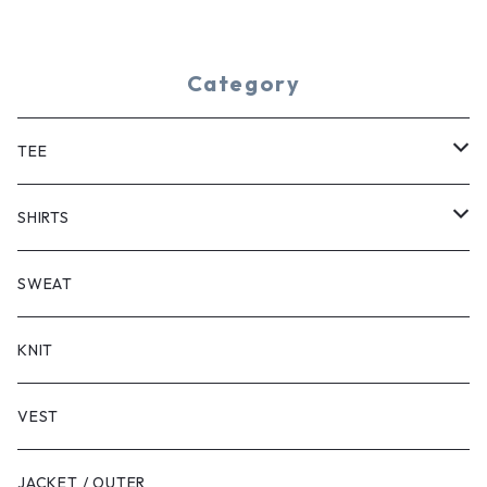
Category
TEE
SHORT SLEEVE
SHIRTS
LONG SLEEVE
SHORT SLEEVE
SWEAT
LONG SLEEVE
KNIT
VEST
JACKET / OUTER