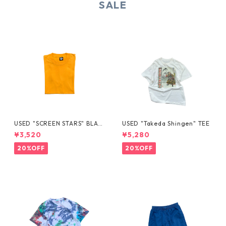
SALE
USED "SCREEN STARS" BLAN
USED "Takeda Shingen" TEE
K TEE
¥3,520
¥5,280
20%OFF
20%OFF