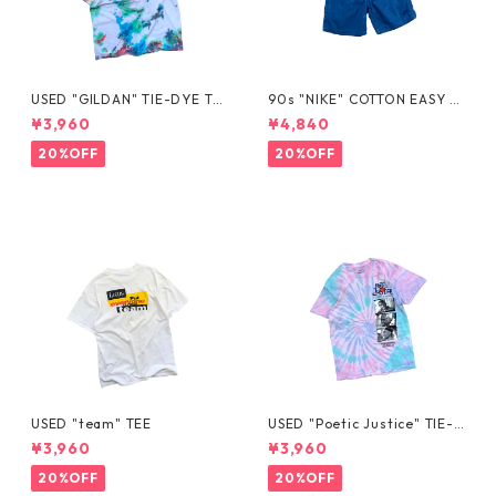
USED "GILDAN" TIE-DYE TE
90s "NIKE" COTTON EASY S
E
HORTS
¥3,960
¥4,840
20%OFF
20%OFF
USED "team" TEE
USED "Poetic Justice" TIE-D
YE TEE
¥3,960
¥3,960
20%OFF
20%OFF