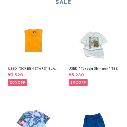
SALE
USED "SCREEN STARS" BLAN
USED "Takeda Shingen" TEE
K TEE
¥3,520
¥5,280
20%OFF
20%OFF