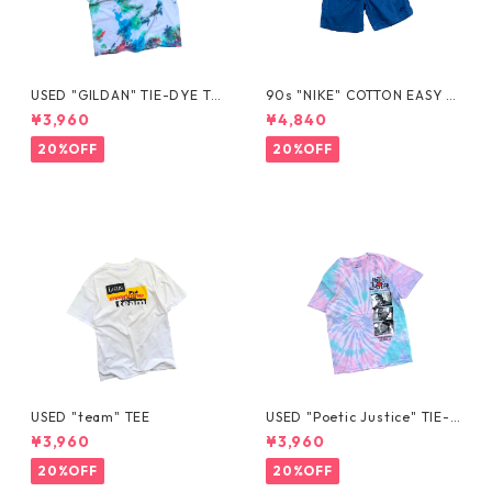
USED "GILDAN" TIE-DYE TE
90s "NIKE" COTTON EASY S
E
HORTS
¥3,960
¥4,840
20%OFF
20%OFF
USED "team" TEE
USED "Poetic Justice" TIE-D
YE TEE
¥3,960
¥3,960
20%OFF
20%OFF