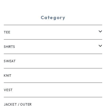
Category
TEE
SHORT SLEEVE
SHIRTS
LONG SLEEVE
SHORT SLEEVE
SWEAT
LONG SLEEVE
KNIT
VEST
JACKET / OUTER