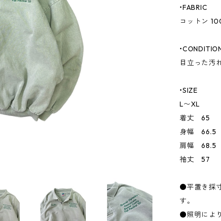
•FABRIC
コットン 10
•CONDITIO
目立った汚
•SIZE
L〜XL
着丈 65
身幅 66.5
肩幅 68.5
袖丈 57
●平置き採
す。
●照明によ