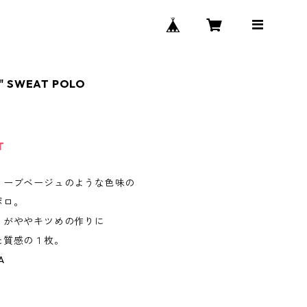
" SWEAT POLO
T
リーブベージュのような色味の
ポロ。
りがややキツめの作りに
た質感の１枚。
A