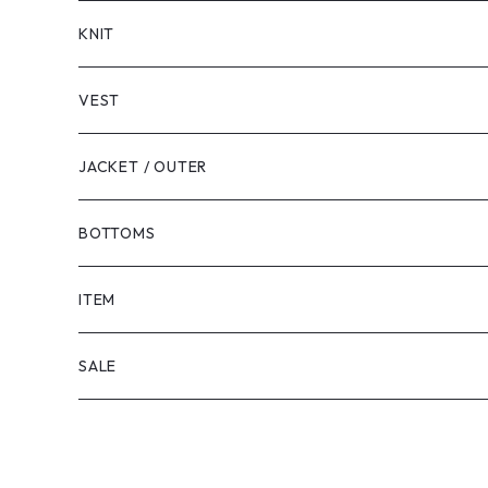
LONG SLEEVE
KNIT
VEST
JACKET / OUTER
BOTTOMS
SHORTS
ITEM
PANTS
SALE
TOPS