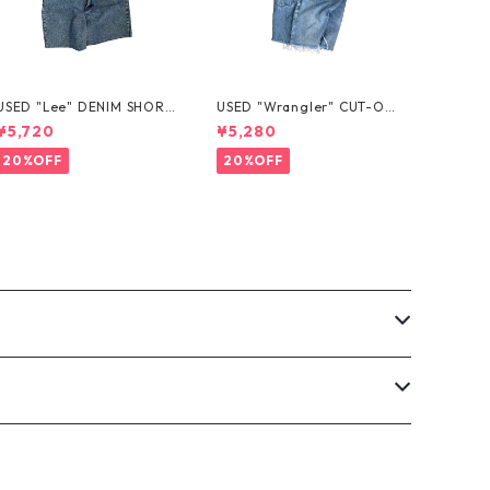
USED "Lee" DENIM SHORT
USED "Wrangler" CUT-OF
S
F DENIM SHORTS
¥5,720
¥5,280
20%OFF
20%OFF