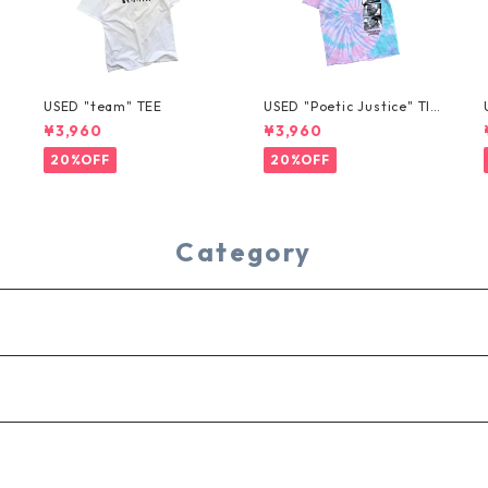
USED "team" TEE
USED "Poetic Justice" TIE
-DYE TEE
¥3,960
¥3,960
20%OFF
20%OFF
Category