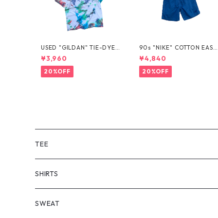
USED "GILDAN" TIE-DYE T
90s "NIKE" COTTON EASY
EE
SHORTS
¥3,960
¥4,840
20%OFF
20%OFF
TEE
SHORT SLEEVE
SHIRTS
LONG SLEEVE
SHORT SLEEVE
SWEAT