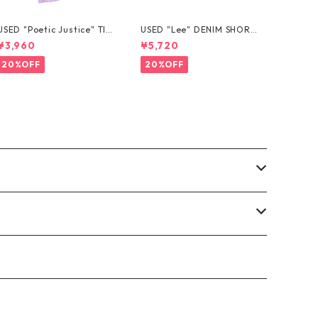
USED "Poetic Justice" TIE
USED "Lee" DENIM SHORT
-DYE TEE
S
¥3,960
¥5,720
20%OFF
20%OFF