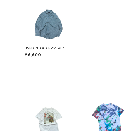
USED "DOCKERS" PLAID S
HIRT
¥6,600