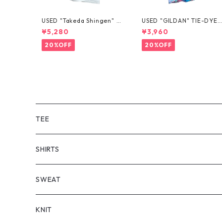
USED "Takeda Shingen" T
USED "GILDAN" TIE-DYE 
EE
EE
¥5,280
¥3,960
20%OFF
20%OFF
TEE
SHORT SLEEVE
SHIRTS
LONG SLEEVE
SHORT SLEEVE
SWEAT
LONG SLEEVE
KNIT