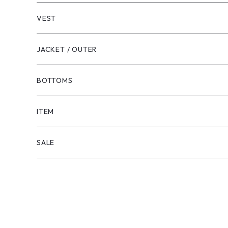
VEST
JACKET / OUTER
BOTTOMS
SHORTS
ITEM
PANTS
SALE
TOPS
PANTS