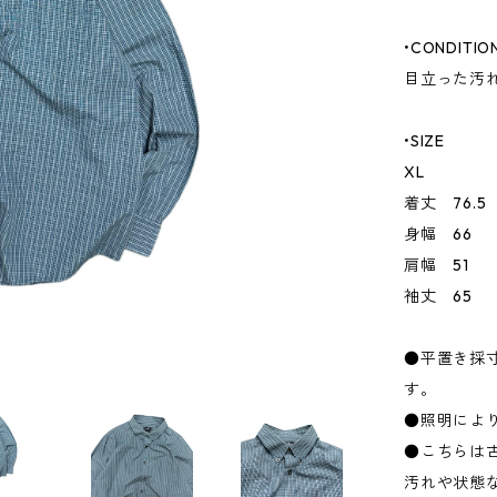
•CONDITIO
目立った汚
•SIZE
XL
着丈 76.5
身幅 66
肩幅 51
袖丈 65
●平置き採
す。
●照明によ
●こちらは
汚れや状態