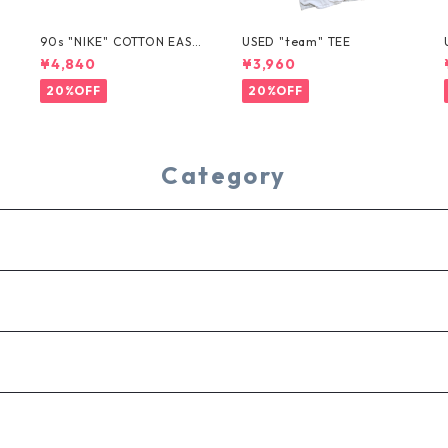
T
90s "NIKE" COTTON EASY
USED "team" TEE
SHORTS
¥4,840
¥3,960
20%OFF
20%OFF
Category