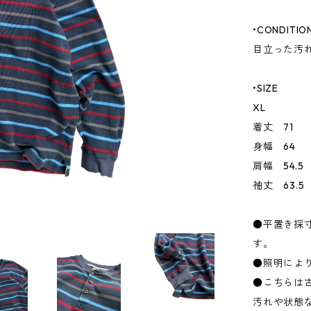
•CONDITIO
目立った汚
•SIZE
XL
着丈 71
身幅 64
肩幅 54.5
袖丈 63.5
●平置き採
す。
●照明によ
●こちらは
汚れや状態