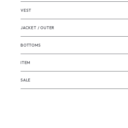
VEST
JACKET / OUTER
BOTTOMS
SHORTS
ITEM
PANTS
SALE
TOPS
PANTS