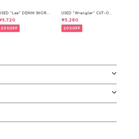
USED "Lee" DENIM SHORT
USED "Wrangler" CUT-OF
S
F DENIM SHORTS
¥5,720
¥5,280
20%OFF
20%OFF