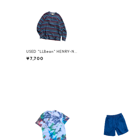
USED "LLBean" HENRY-NE
CK CUT SEW
¥7,700