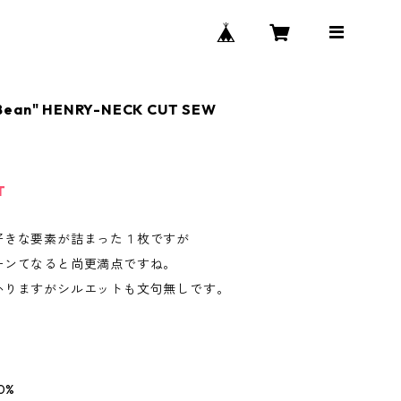
Bean" HENRY-NECK CUT SEW
T
好きな要素が詰まった１枚ですが
ーンてなると尚更満点ですね。
かりますがシルエットも文句無しです。
0%