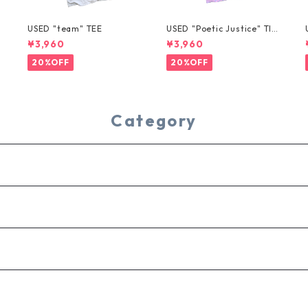
USED "team" TEE
USED "Poetic Justice" TIE
-DYE TEE
¥3,960
¥3,960
20%OFF
20%OFF
Category