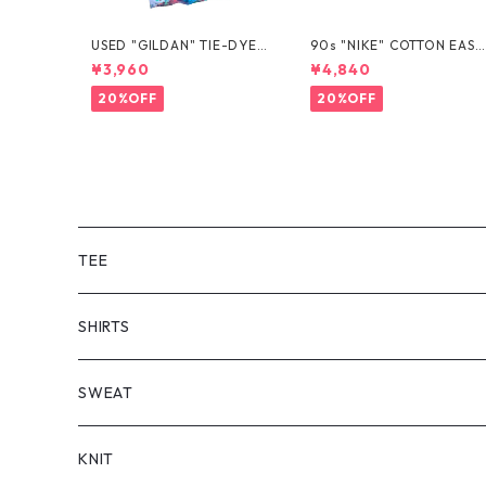
USED "GILDAN" TIE-DYE T
90s "NIKE" COTTON EASY
EE
SHORTS
¥3,960
¥4,840
20%OFF
20%OFF
TEE
SHORT SLEEVE
SHIRTS
LONG SLEEVE
SHORT SLEEVE
SWEAT
LONG SLEEVE
KNIT