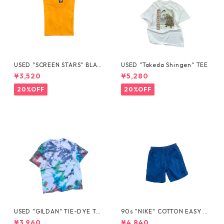
USED "SCREEN STARS" BLAN
USED "Takeda Shingen" TEE
K TEE
¥3,520
¥5,280
20%OFF
20%OFF
USED "GILDAN" TIE-DYE TE
90s "NIKE" COTTON EASY S
E
HORTS
¥3,960
¥4,840