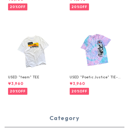
20%OFF
20%OFF
USED "team" TEE
USED "Poetic Justice" TIE-D
YE TEE
¥3,960
¥3,960
20%OFF
20%OFF
Category