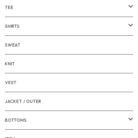
TEE
SHORT SLEEVE
SHIRTS
LONG SLEEVE
SHORT SLEEVE
SWEAT
LONG SLEEVE
KNIT
VEST
JACKET / OUTER
BOTTOMS