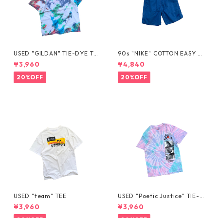
USED "GILDAN" TIE-DYE TE
90s "NIKE" COTTON EASY S
E
HORTS
¥3,960
¥4,840
20%OFF
20%OFF
USED "team" TEE
USED "Poetic Justice" TIE-D
YE TEE
¥3,960
¥3,960