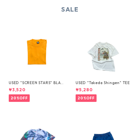
SALE
USED "SCREEN STARS" BLAN
USED "Takeda Shingen" TEE
K TEE
¥3,520
¥5,280
20%OFF
20%OFF