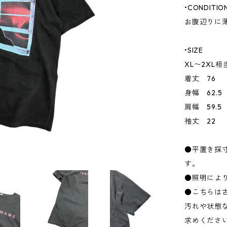
•CONDITIO
お腹辺りに
•SIZE
XL〜2XL相
着丈 76
身幅 62.5
肩幅 59.5
袖丈 22
●平置き採
す。
●照明によ
●こちらは
汚れや状態
求めくださ