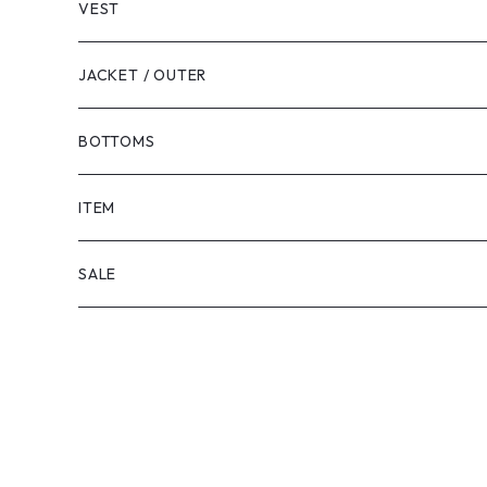
VEST
JACKET / OUTER
BOTTOMS
SHORTS
ITEM
PANTS
SALE
TOPS
PANTS
ITEM