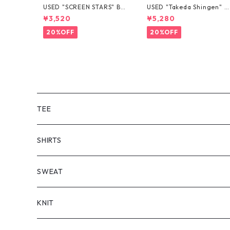
USED "SCREEN STARS" BL
USED "Takeda Shingen" T
ANK TEE
EE
¥3,520
¥5,280
20%OFF
20%OFF
TEE
SHORT SLEEVE
SHIRTS
LONG SLEEVE
SHORT SLEEVE
SWEAT
LONG SLEEVE
KNIT