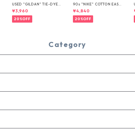
USED "GILDAN" TIE-DYE T
90s "NIKE" COTTON EASY
EE
SHORTS
¥3,960
¥4,840
20%OFF
20%OFF
Category