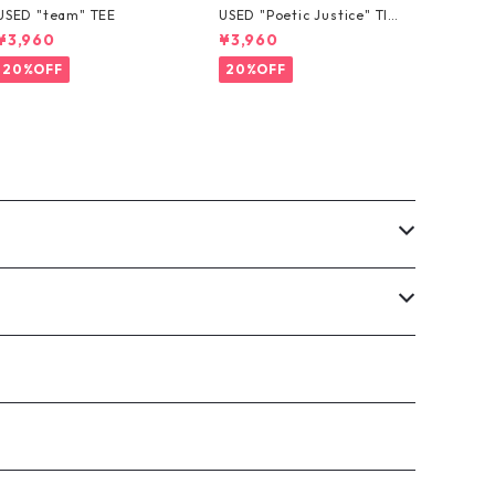
USED "team" TEE
USED "Poetic Justice" TIE
-DYE TEE
¥3,960
¥3,960
20%OFF
20%OFF