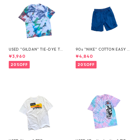
USED "GILDAN" TIE-DYE TE
90s "NIKE" COTTON EASY S
E
HORTS
¥3,960
¥4,840
20%OFF
20%OFF