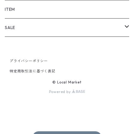
SHORTS
ITEM
PANTS
SALE
TOPS
プライバシーポリシー
PANTS
特定商取引法に基づく表記
ITEM
© Local Market
Powered by