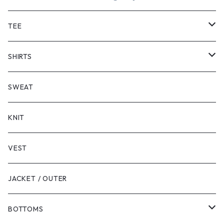
TEE
SHORT SLEEVE
SHIRTS
LONG SLEEVE
SHORT SLEEVE
SWEAT
LONG SLEEVE
KNIT
VEST
JACKET / OUTER
BOTTOMS