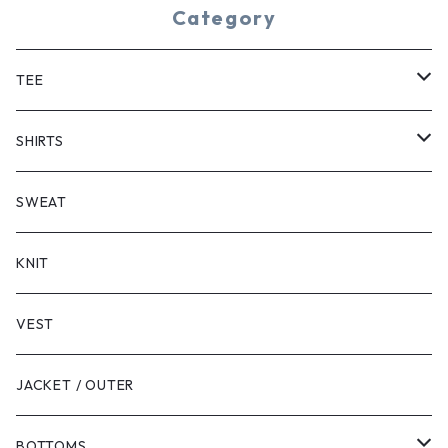
Category
TEE
SHORT SLEEVE
SHIRTS
LONG SLEEVE
SHORT SLEEVE
SWEAT
LONG SLEEVE
KNIT
VEST
JACKET / OUTER
BOTTOMS