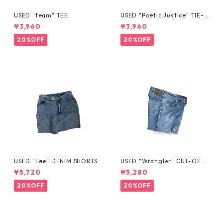
USED "team" TEE
USED "Poetic Justice" TIE-D
YE TEE
¥3,960
¥3,960
20%OFF
20%OFF
USED "Lee" DENIM SHORTS
USED "Wrangler" CUT-OFF
DENIM SHORTS
¥5,720
¥5,280
20%OFF
20%OFF