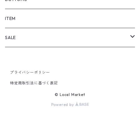
SHORTS
ITEM
PANTS
SALE
TOPS
プライバシーポリシー
PANTS
特定商取引法に基づく表記
ITEM
© Local Market
Powered by