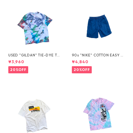
USED "GILDAN" TIE-DYE TE
90s "NIKE" COTTON EASY S
E
HORTS
¥3,960
¥4,840
20%OFF
20%OFF