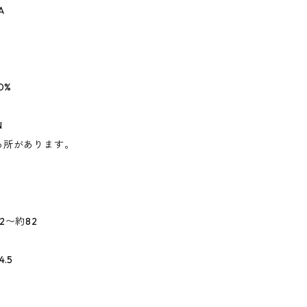
A
0%
N
る所があります。
2〜約82
.5