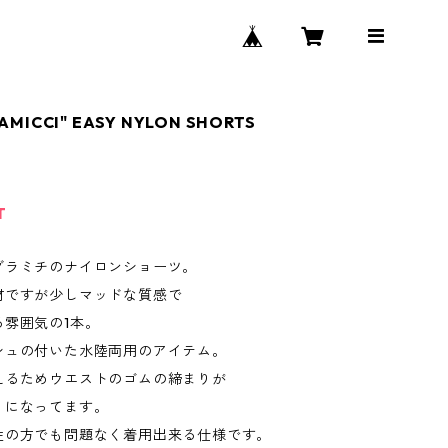
AMICCI" EASY NYLON SHORTS
T
グラミチのナイロンショーツ。
材ですが少しマッドな質感で
る雰囲気の1本。
シュの付いた水陸両用のアイテム。
えるためウエストのゴムの締まりが
りになってます。
性の方でも問題なく着用出来る仕様です。