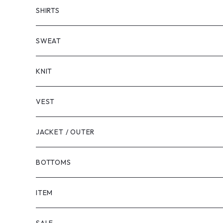
SHORT SLEEVE
SHIRTS
LONG SLEEVE
SHORT SLEEVE
SWEAT
LONG SLEEVE
KNIT
VEST
JACKET / OUTER
BOTTOMS
SHORTS
ITEM
PANTS