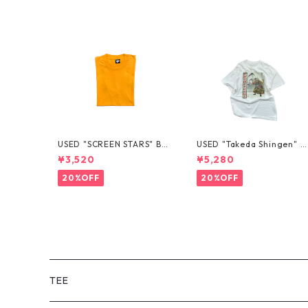
USED "SCREEN STARS" BL
USED "Takeda Shingen" T
ANK TEE
EE
¥3,520
¥5,280
20%OFF
20%OFF
TEE