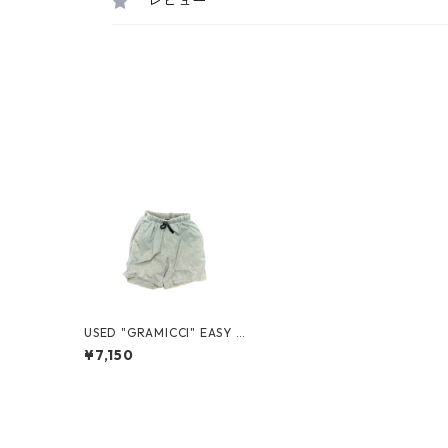
レビュー
USED "GRAMICCI" EASY N
YLON SHORTS
¥7,150