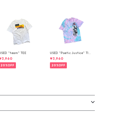
USED "team" TEE
USED "Poetic Justice" TIE
-DYE TEE
¥3,960
¥3,960
20%OFF
20%OFF