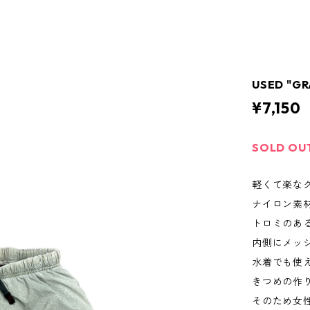
USED "GR
¥7,150
SOLD OU
軽くて楽な
ナイロン素
トロミのあ
内側にメッ
水着でも使
きつめの作
そのため女