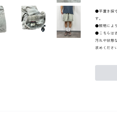
●平置き採
す。
●照明によ
●こちらは
汚れや状態
求めくださ