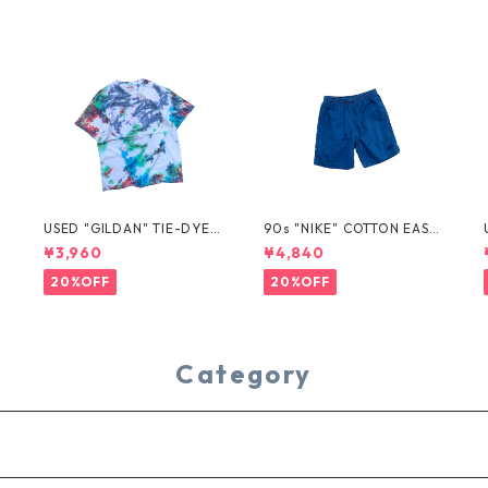
USED "GILDAN" TIE-DYE T
90s "NIKE" COTTON EASY
EE
SHORTS
¥3,960
¥4,840
20%OFF
20%OFF
Category