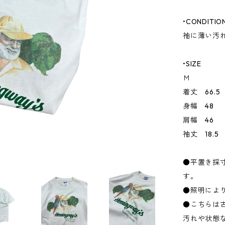
•CONDITIO
袖に薄い汚
•SIZE
Ｍ
着丈 66.5
身幅 48
肩幅 46
袖丈 18.5
●平置き採
す。
●照明によ
●こちらは
汚れや状態