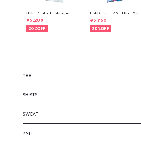
USED "Takeda Shingen" T
USED "GILDAN" TIE-DYE 
EE
EE
¥5,280
¥3,960
20%OFF
20%OFF
TEE
SHORT SLEEVE
SHIRTS
LONG SLEEVE
SHORT SLEEVE
SWEAT
LONG SLEEVE
KNIT