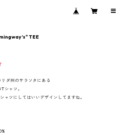
mingway’s" TEE
T
ロリダ州のサラソタにある
のTシャツ。
Tシャツにしてはいいデザインしてますね。
0%