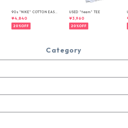
T
90s "NIKE" COTTON EASY
USED "team" TEE
SHORTS
¥4,840
¥3,960
20%OFF
20%OFF
Category