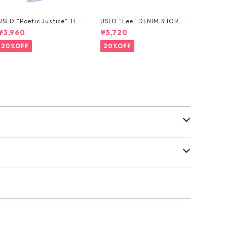
USED "Poetic Justice" TIE
USED "Lee" DENIM SHORT
-DYE TEE
S
¥3,960
¥5,720
20%OFF
20%OFF