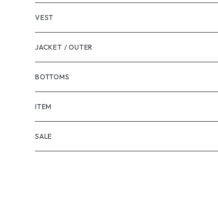
VEST
JACKET / OUTER
BOTTOMS
SHORTS
ITEM
PANTS
SALE
TOPS
PANTS