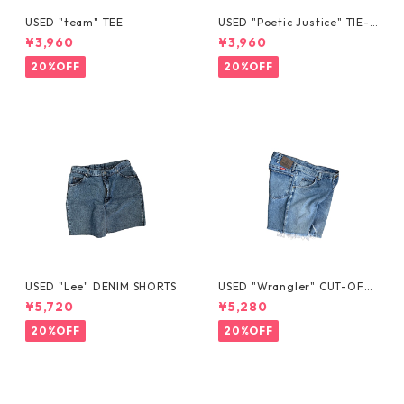
USED "team" TEE
USED "Poetic Justice" TIE-D
YE TEE
¥3,960
¥3,960
20%OFF
20%OFF
USED "Lee" DENIM SHORTS
USED "Wrangler" CUT-OFF
DENIM SHORTS
¥5,720
¥5,280
20%OFF
20%OFF