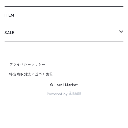
SHORTS
ITEM
PANTS
SALE
TOPS
プライバシーポリシー
PANTS
特定商取引法に基づく表記
ITEM
© Local Market
Powered by