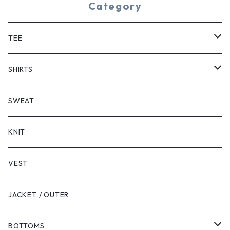
Category
TEE
SHORT SLEEVE
SHIRTS
LONG SLEEVE
SHORT SLEEVE
SWEAT
LONG SLEEVE
KNIT
VEST
JACKET / OUTER
BOTTOMS