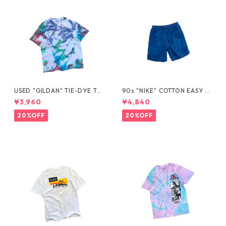
USED "GILDAN" TIE-DYE TE
90s "NIKE" COTTON EASY S
E
HORTS
¥3,960
¥4,840
20%OFF
20%OFF