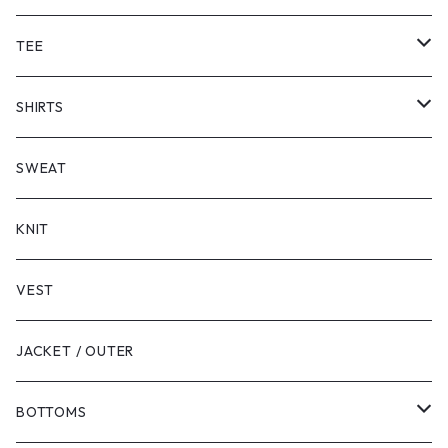
TEE
SHORT SLEEVE
SHIRTS
LONG SLEEVE
SHORT SLEEVE
SWEAT
LONG SLEEVE
KNIT
VEST
JACKET / OUTER
BOTTOMS