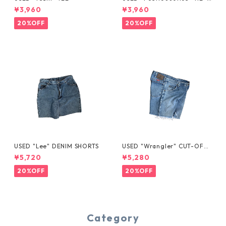
YE TEE
¥3,960
¥3,960
20%OFF
20%OFF
USED "Lee" DENIM SHORTS
USED "Wrangler" CUT-OFF
DENIM SHORTS
¥5,720
¥5,280
20%OFF
20%OFF
Category