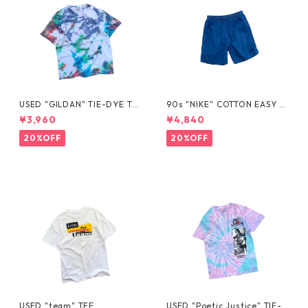
USED "GILDAN" TIE-DYE TE
90s "NIKE" COTTON EASY S
E
HORTS
¥3,960
¥4,840
20%OFF
20%OFF
USED "team" TEE
USED "Poetic Justice" TIE-D