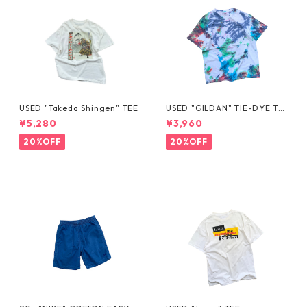
USED "Takeda Shingen" TEE
USED "GILDAN" TIE-DYE TE
E
¥5,280
¥3,960
20%OFF
20%OFF