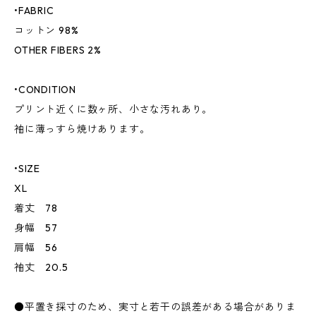
•FABRIC
コットン 98%
OTHER FIBERS 2%
•CONDITION
プリント近くに数ヶ所、小さな汚れあり。
袖に薄っすら焼けあります。
•SIZE
XL
着丈 78
身幅 57
肩幅 56
袖丈 20.5
●平置き採寸のため、実寸と若干の誤差がある場合がありま