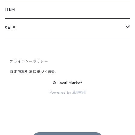
SHORTS
ITEM
PANTS
SALE
TOPS
プライバシーポリシー
PANTS
特定商取引法に基づく表記
ITEM
© Local Market
Powered by