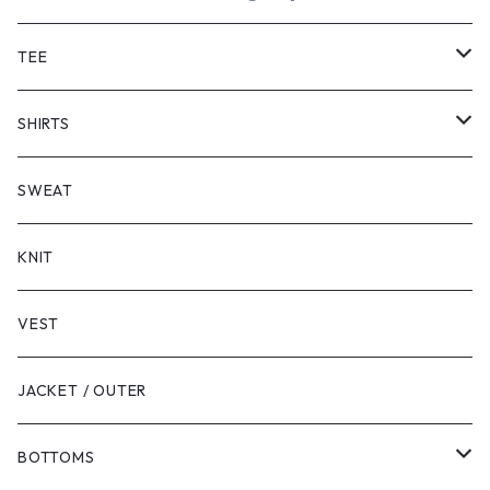
TEE
SHORT SLEEVE
SHIRTS
LONG SLEEVE
SHORT SLEEVE
SWEAT
LONG SLEEVE
KNIT
VEST
JACKET / OUTER
BOTTOMS