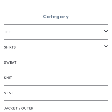
Category
TEE
SHORT SLEEVE
SHIRTS
LONG SLEEVE
SHORT SLEEVE
SWEAT
LONG SLEEVE
KNIT
VEST
JACKET / OUTER