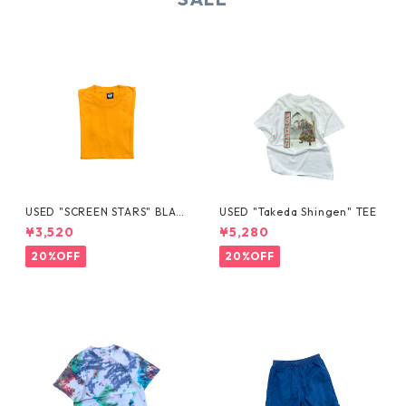
USED "SCREEN STARS" BLAN
USED "Takeda Shingen" TEE
K TEE
¥3,520
¥5,280
20%OFF
20%OFF