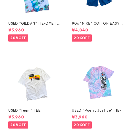
USED "GILDAN" TIE-DYE TE
90s "NIKE" COTTON EASY S
E
HORTS
¥3,960
¥4,840
20%OFF
20%OFF
USED "team" TEE
USED "Poetic Justice" TIE-D
YE TEE
¥3,960
¥3,960
20%OFF
20%OFF