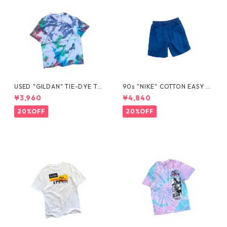
USED "GILDAN" TIE-DYE TE
90s "NIKE" COTTON EASY S
E
HORTS
¥3,960
¥4,840
20%OFF
20%OFF