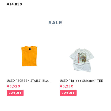
¥14,850
SALE
USED "SCREEN STARS" BLAN
USED "Takeda Shingen" TEE
K TEE
¥3,520
¥5,280
20%OFF
20%OFF