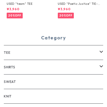
USED "team" TEE
USED "Poetic Justice" TIE-D
YE TEE
¥3,960
¥3,960
20%OFF
20%OFF
Category
TEE
SHORT SLEEVE
SHIRTS
LONG SLEEVE
SHORT SLEEVE
SWEAT
LONG SLEEVE
KNIT