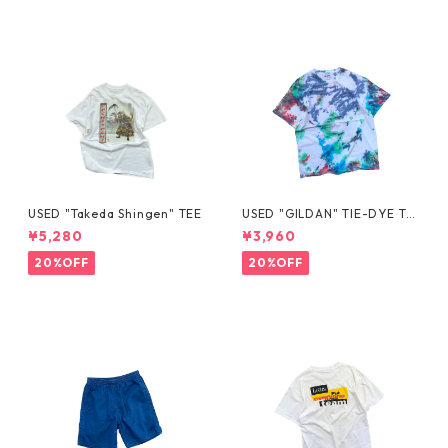
USED "Takeda Shingen" TEE
USED "GILDAN" TIE-DYE TE
E
¥5,280
¥3,960
20%OFF
20%OFF