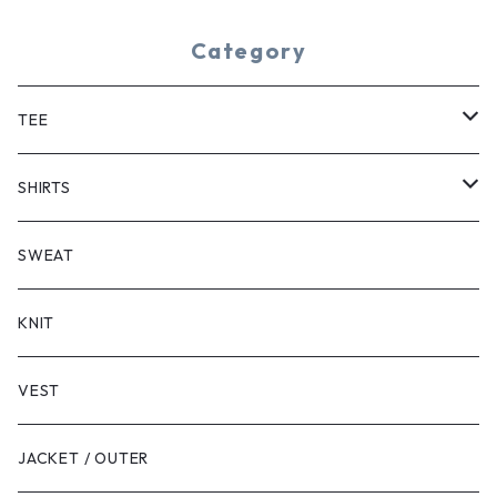
Category
TEE
SHORT SLEEVE
SHIRTS
LONG SLEEVE
SHORT SLEEVE
SWEAT
LONG SLEEVE
KNIT
VEST
JACKET / OUTER