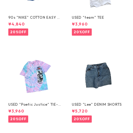
90s "NIKE" COTTON EASY S
USED "team" TEE
HORTS
¥4,840
¥3,960
20%OFF
20%OFF
USED "Poetic Justice" TIE-D
USED "Lee" DENIM SHORTS
YE TEE
¥3,960
¥5,720
20%OFF
20%OFF