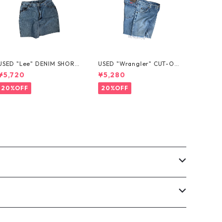
USED "Lee" DENIM SHORT
USED "Wrangler" CUT-OF
S
F DENIM SHORTS
¥5,720
¥5,280
20%OFF
20%OFF