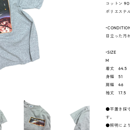
コットン 90
ポリエステル 
•CONDITIO
目立った汚
•SIZE
M
着丈 64.5
身幅 51
肩幅 46
袖丈 17.5
●平置き採
す。
●照明によ