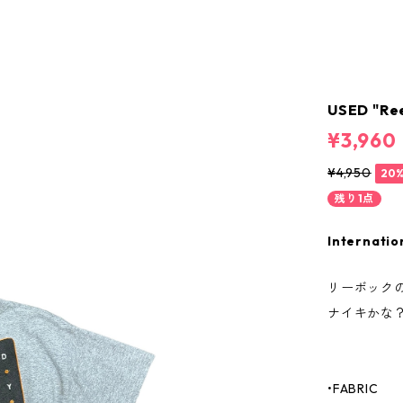
USED "Re
¥3,960
¥4,950
20
残り1点
Internatio
リーボック
ナイキかな
•FABRIC