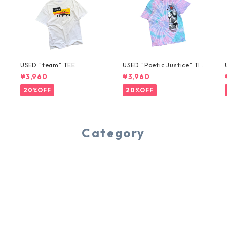
USED "team" TEE
USED "Poetic Justice" TIE
-DYE TEE
¥3,960
¥3,960
20%OFF
20%OFF
Category