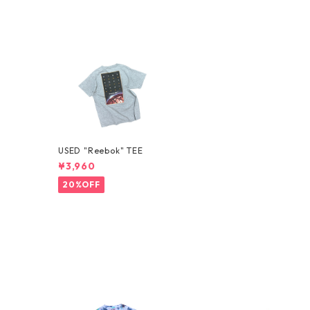
USED "Reebok" TEE
¥3,960
20%OFF