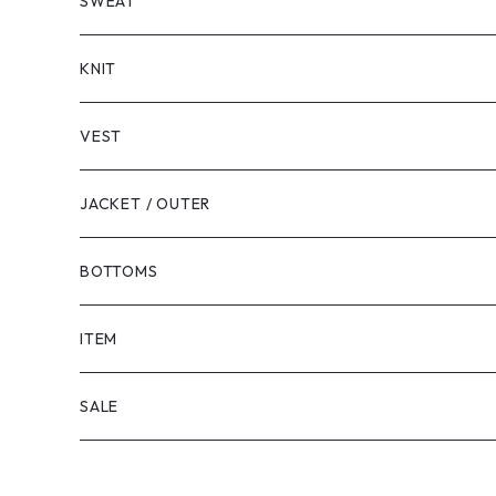
LONG SLEEVE
SHORT SLEEVE
SWEAT
LONG SLEEVE
KNIT
VEST
JACKET / OUTER
BOTTOMS
SHORTS
ITEM
PANTS
SALE
TOPS