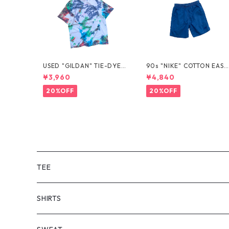
USED "GILDAN" TIE-DYE T
90s "NIKE" COTTON EASY
EE
SHORTS
¥3,960
¥4,840
20%OFF
20%OFF
TEE
SHORT SLEEVE
SHIRTS