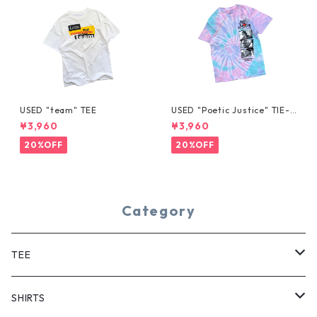
USED "team" TEE
USED "Poetic Justice" TIE-D
YE TEE
¥3,960
¥3,960
20%OFF
20%OFF
Category
TEE
SHORT SLEEVE
SHIRTS