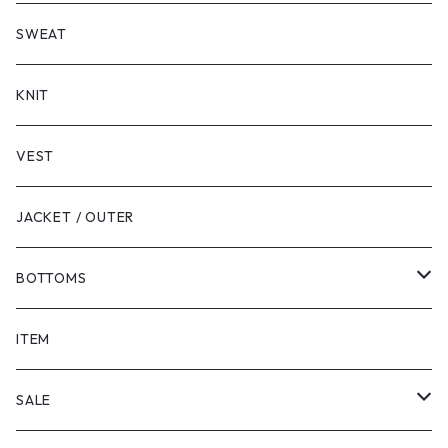
LONG SLEEVE
SHORT SLEEVE
SWEAT
LONG SLEEVE
KNIT
VEST
JACKET / OUTER
BOTTOMS
SHORTS
ITEM
PANTS
SALE