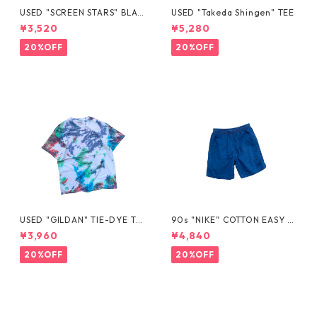
USED "SCREEN STARS" BLAN
USED "Takeda Shingen" TEE
K TEE
¥3,520
¥5,280
20%OFF
20%OFF
USED "GILDAN" TIE-DYE TE
90s "NIKE" COTTON EASY S
E
HORTS
¥3,960
¥4,840
20%OFF
20%OFF