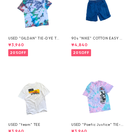
USED "GILDAN" TIE-DYE TE
90s "NIKE" COTTON EASY S
E
HORTS
¥3,960
¥4,840
20%OFF
20%OFF
USED "team" TEE
USED "Poetic Justice" TIE-D
YE TEE
¥3,960
¥3,960