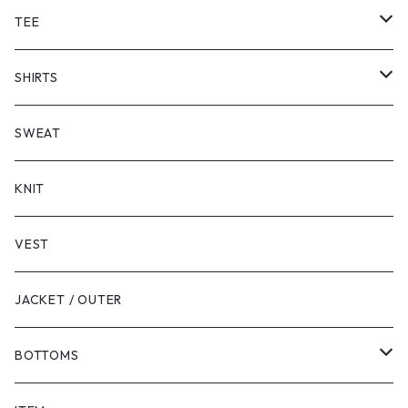
TEE
SHORT SLEEVE
SHIRTS
LONG SLEEVE
SHORT SLEEVE
SWEAT
LONG SLEEVE
KNIT
VEST
JACKET / OUTER
BOTTOMS