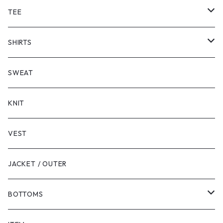
TEE
SHORT SLEEVE
SHIRTS
LONG SLEEVE
SHORT SLEEVE
SWEAT
LONG SLEEVE
KNIT
VEST
JACKET / OUTER
BOTTOMS