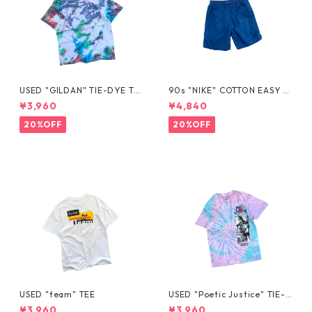
USED "GILDAN" TIE-DYE TE
90s "NIKE" COTTON EASY S
E
HORTS
¥3,960
¥4,840
20%OFF
20%OFF
USED "team" TEE
USED "Poetic Justice" TIE-D
YE TEE
¥3,960
¥3,960