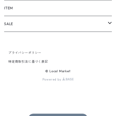
SHORTS
ITEM
PANTS
SALE
TOPS
プライバシーポリシー
PANTS
特定商取引法に基づく表記
ITEM
© Local Market
Powered by