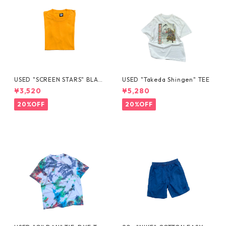
USED "SCREEN STARS" BLAN
USED "Takeda Shingen" TEE
K TEE
¥3,520
¥5,280
20%OFF
20%OFF