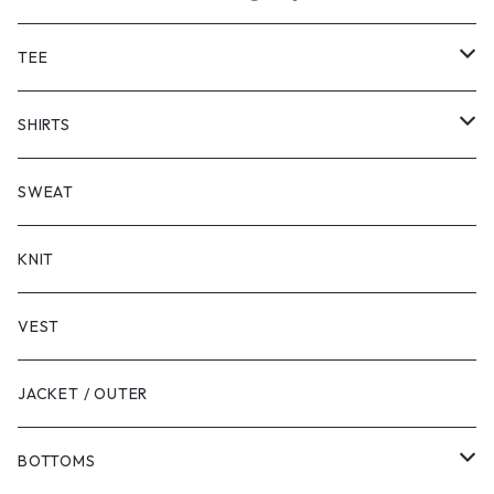
TEE
SHORT SLEEVE
SHIRTS
LONG SLEEVE
SHORT SLEEVE
SWEAT
LONG SLEEVE
KNIT
VEST
JACKET / OUTER
BOTTOMS