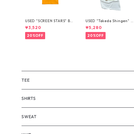
USED "SCREEN STARS" BL
USED "Takeda Shingen" T
ANK TEE
EE
¥3,520
¥5,280
20%OFF
20%OFF
TEE
SHORT SLEEVE
SHIRTS
LONG SLEEVE
SHORT SLEEVE
SWEAT