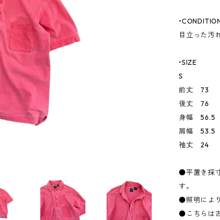
•CONDITIO
目立った汚
•SIZE
S
前丈 73
後丈 76
身幅 56.5
肩幅 53.5
袖丈 24
●平置き採
す。
●照明によ
●こちらは