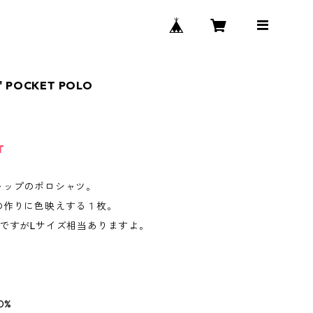
" POCKET POLO
T
ャップのポロシャツ。
の作りに色映えする１枚。
記ですがLサイズ相当ありますよ。
0%