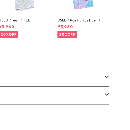
USED "team" TEE
USED "Poetic Justice" TIE
-DYE TEE
¥3,960
¥3,960
20%OFF
20%OFF