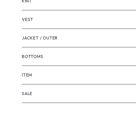
LONG SLEEVE
KNIT
VEST
JACKET / OUTER
BOTTOMS
SHORTS
ITEM
PANTS
SALE
TOPS
PANTS