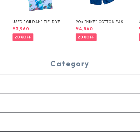
USED "GILDAN" TIE-DYE T
90s "NIKE" COTTON EASY
EE
SHORTS
¥3,960
¥4,840
20%OFF
20%OFF
Category