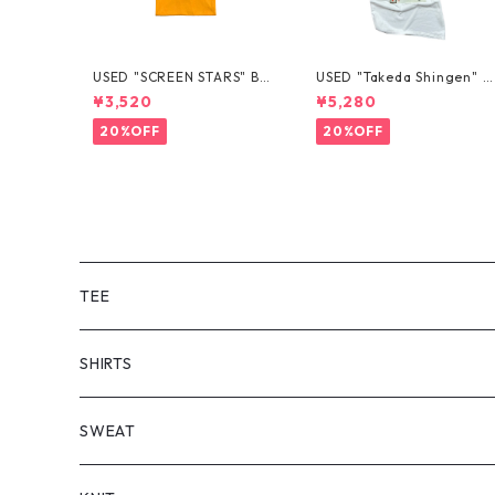
USED "SCREEN STARS" BL
USED "Takeda Shingen" T
ANK TEE
EE
¥3,520
¥5,280
20%OFF
20%OFF
TEE
SHORT SLEEVE
SHIRTS
LONG SLEEVE
SHORT SLEEVE
SWEAT