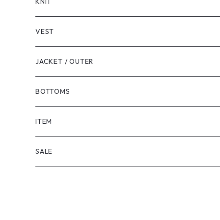
LONG SLEEVE
KNIT
VEST
JACKET / OUTER
BOTTOMS
SHORTS
ITEM
PANTS
SALE
TOPS
PANTS