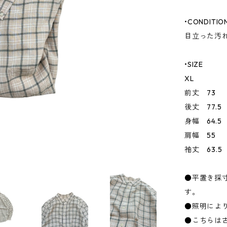
•CONDITIO
目立った汚
•SIZE
XL
前丈 73
後丈 77.5
身幅 64.5
肩幅 55
袖丈 63.5
●平置き採
す。
●照明によ
●こちらは