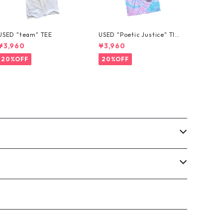
USED "team" TEE
USED "Poetic Justice" TIE
-DYE TEE
¥3,960
¥3,960
20%OFF
20%OFF