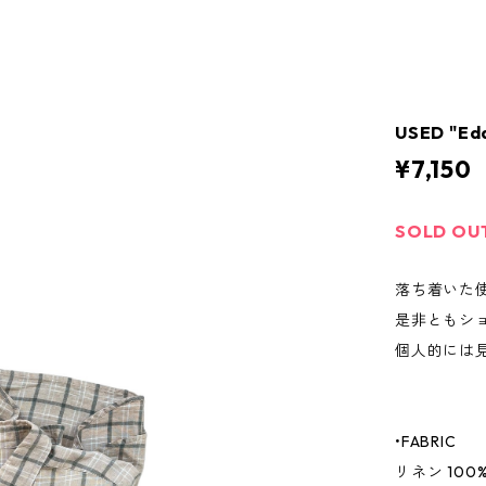
USED "Edd
¥7,150
SOLD OU
落ち着いた
是非ともシ
個人的には
•FABRIC
リネン 100