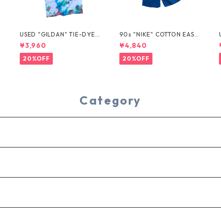
USED "GILDAN" TIE-DYE T
90s "NIKE" COTTON EASY
EE
SHORTS
¥3,960
¥4,840
20%OFF
20%OFF
Category