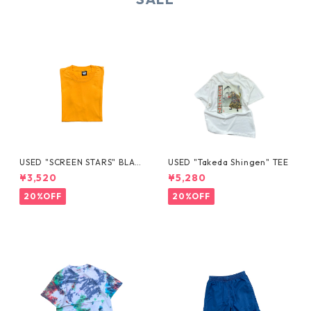
USED "SCREEN STARS" BLAN
USED "Takeda Shingen" TEE
K TEE
¥3,520
¥5,280
20%OFF
20%OFF