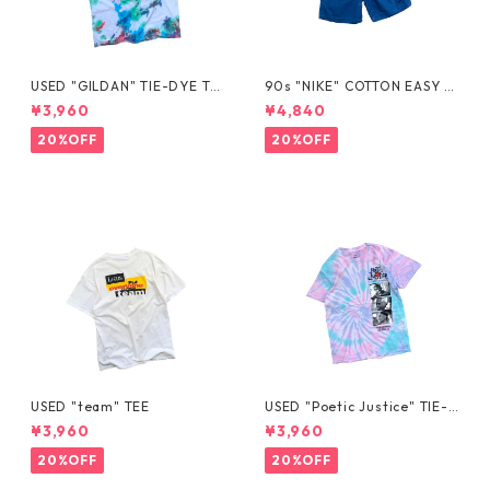
USED "GILDAN" TIE-DYE TE
90s "NIKE" COTTON EASY S
E
HORTS
¥3,960
¥4,840
20%OFF
20%OFF
USED "team" TEE
USED "Poetic Justice" TIE-D
YE TEE
¥3,960
¥3,960
20%OFF
20%OFF