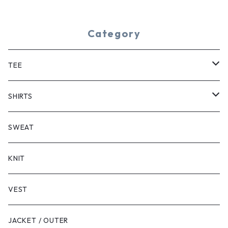
Category
TEE
SHORT SLEEVE
SHIRTS
LONG SLEEVE
SHORT SLEEVE
SWEAT
LONG SLEEVE
KNIT
VEST
JACKET / OUTER