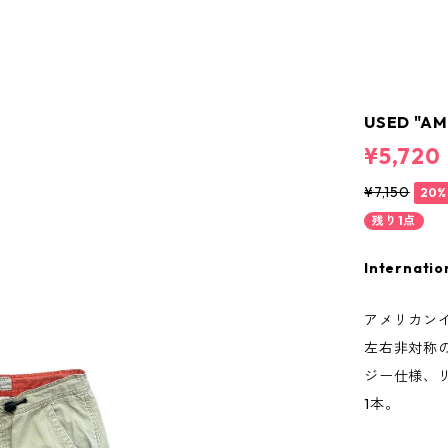
USED "A
¥5,720
¥7,150
20%
残り1点
Internatio
アメリカン
左右非対称
ジー仕様、
1本。