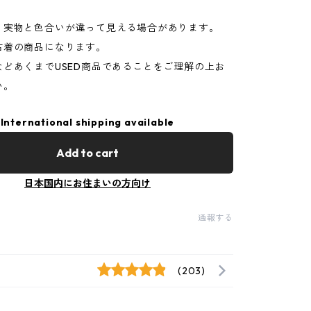
り実物と色合いが違って見える場合があります。
古着の商品になります。
などあくまでUSED商品であることをご理解の上お
い。
International shipping available
Add to cart
日本国内にお住まいの方向け
通報する
(203)