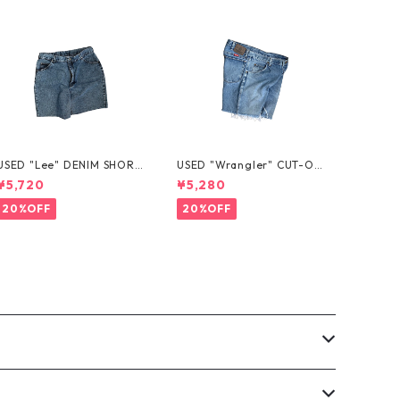
USED "Lee" DENIM SHORT
USED "Wrangler" CUT-OF
S
F DENIM SHORTS
¥5,720
¥5,280
20%OFF
20%OFF