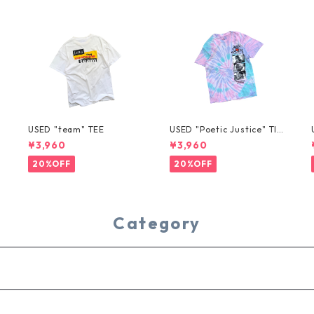
USED "team" TEE
USED "Poetic Justice" TIE
-DYE TEE
¥3,960
¥3,960
20%OFF
20%OFF
Category