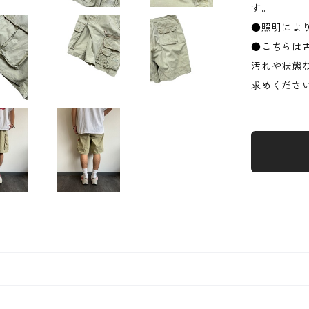
す。
●照明によ
●こちらは
汚れや状態
求めくださ