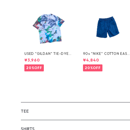
USED "GILDAN" TIE-DYE T
90s "NIKE" COTTON EASY
EE
SHORTS
¥3,960
¥4,840
20%OFF
20%OFF
TEE
SHORT SLEEVE
SHIRTS