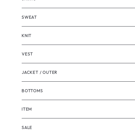
LONG SLEEVE
SHORT SLEEVE
SWEAT
LONG SLEEVE
KNIT
VEST
JACKET / OUTER
BOTTOMS
SHORTS
ITEM
PANTS
SALE