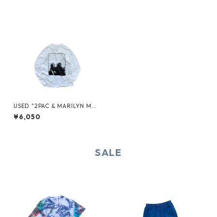
USED "2PAC & MARILYN MO
NROE" L/S TEE
¥6,050
SALE