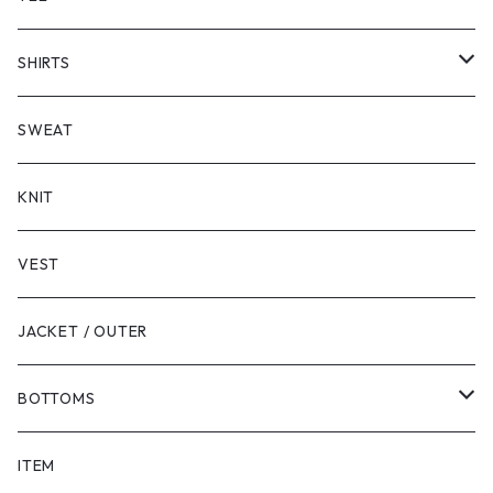
SHORT SLEEVE
SHIRTS
LONG SLEEVE
SHORT SLEEVE
SWEAT
LONG SLEEVE
KNIT
VEST
JACKET / OUTER
BOTTOMS
SHORTS
ITEM