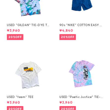
USED "GILDAN" TIE-DYE TE
90s "NIKE" COTTON EASY S
E
HORTS
¥3,960
¥4,840
20%OFF
20%OFF
USED "team" TEE
USED "Poetic Justice" TIE-D
YE TEE
¥3,960
¥3,960
20%OFF
20%OFF