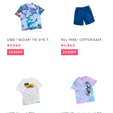
USED "GILDAN" TIE-DYE TE
90s "NIKE" COTTON EASY S
E
HORTS
¥3,960
¥4,840
20%OFF
20%OFF