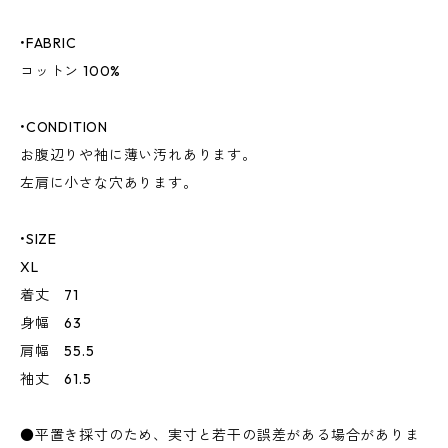
•FABRIC
コットン 100%
•CONDITION
お腹辺りや袖に薄い汚れあります。
左肩に小さな穴あります。
•SIZE
XL
着丈 71
身幅 63
肩幅 55.5
袖丈 61.5
●平置き採寸のため、実寸と若干の誤差がある場合がありま