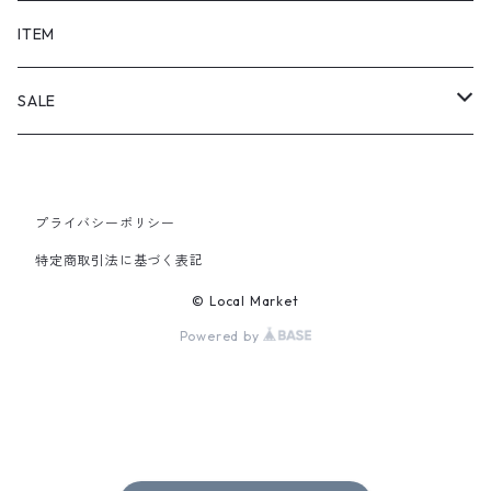
SHORTS
ITEM
PANTS
SALE
TOPS
プライバシーポリシー
PANTS
特定商取引法に基づく表記
ITEM
© Local Market
Powered by