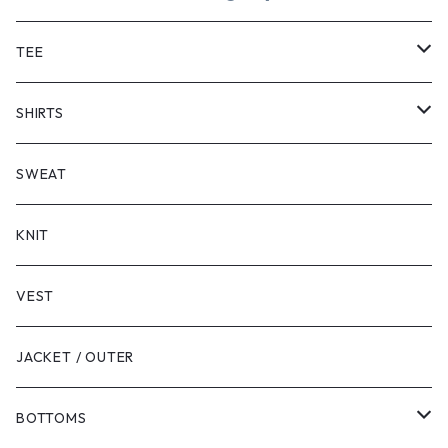
TEE
SHORT SLEEVE
SHIRTS
LONG SLEEVE
SHORT SLEEVE
SWEAT
LONG SLEEVE
KNIT
VEST
JACKET / OUTER
BOTTOMS