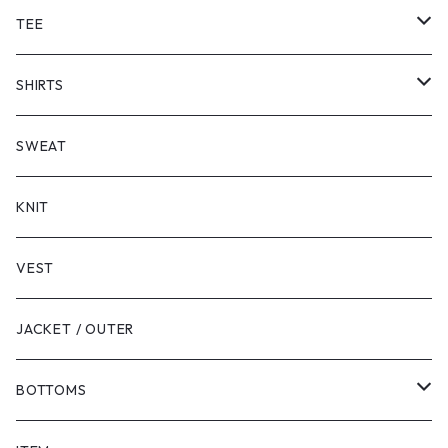
TEE
SHORT SLEEVE
SHIRTS
LONG SLEEVE
SHORT SLEEVE
SWEAT
LONG SLEEVE
KNIT
VEST
JACKET / OUTER
BOTTOMS