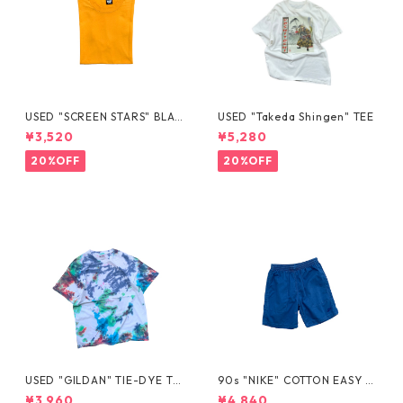
USED "SCREEN STARS" BLAN
USED "Takeda Shingen" TEE
K TEE
¥3,520
¥5,280
20%OFF
20%OFF
USED "GILDAN" TIE-DYE TE
90s "NIKE" COTTON EASY S
E
HORTS
¥3,960
¥4,840