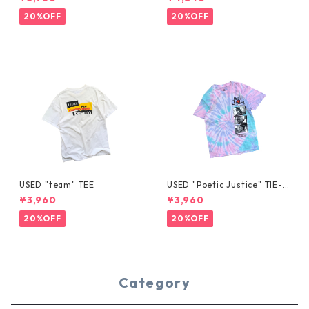
20%OFF
20%OFF
USED "team" TEE
USED "Poetic Justice" TIE-D
YE TEE
¥3,960
¥3,960
20%OFF
20%OFF
Category