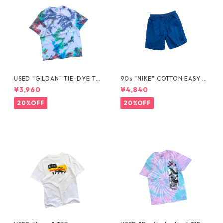
USED "GILDAN" TIE-DYE TE
90s "NIKE" COTTON EASY S
E
HORTS
¥3,960
¥4,840
20%OFF
20%OFF