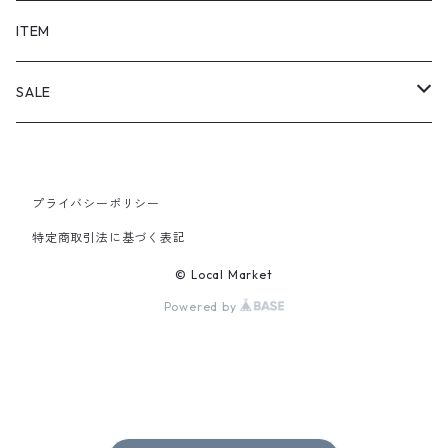
SHORTS
ITEM
PANTS
SALE
TOPS
プライバシーポリシー
PANTS
特定商取引法に基づく表記
ITEM
© Local Market
Powered by