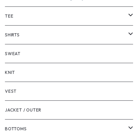
TEE
SHORT SLEEVE
SHIRTS
LONG SLEEVE
SHORT SLEEVE
SWEAT
LONG SLEEVE
KNIT
VEST
JACKET / OUTER
BOTTOMS