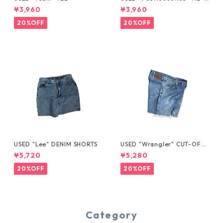
YE TEE
¥3,960
¥3,960
20%OFF
20%OFF
USED "Lee" DENIM SHORTS
USED "Wrangler" CUT-OFF
DENIM SHORTS
¥5,720
¥5,280
20%OFF
20%OFF
Category