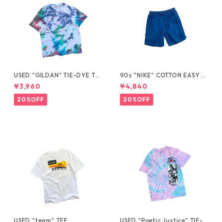
USED "GILDAN" TIE-DYE TE
90s "NIKE" COTTON EASY S
E
HORTS
¥3,960
¥4,840
20%OFF
20%OFF
USED "team" TEE
USED "Poetic Justice" TIE-D