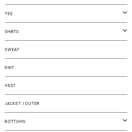
TEE
SHORT SLEEVE
SHIRTS
LONG SLEEVE
SHORT SLEEVE
SWEAT
LONG SLEEVE
KNIT
VEST
JACKET / OUTER
BOTTOMS