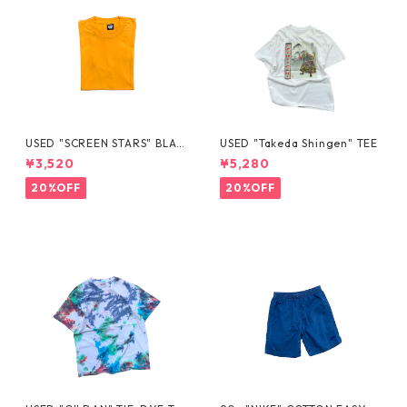
USED "SCREEN STARS" BLAN
USED "Takeda Shingen" TEE
K TEE
¥3,520
¥5,280
20%OFF
20%OFF