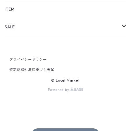
SHORTS
ITEM
PANTS
SALE
TOPS
プライバシーポリシー
PANTS
特定商取引法に基づく表記
ITEM
© Local Market
Powered by