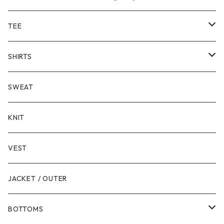
TEE
SHORT SLEEVE
SHIRTS
LONG SLEEVE
SHORT SLEEVE
SWEAT
LONG SLEEVE
KNIT
VEST
JACKET / OUTER
BOTTOMS