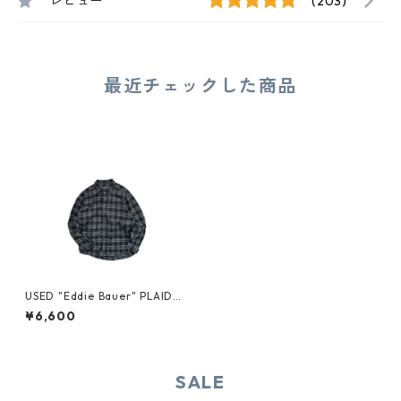
レビュー
(203)
最近チェックした商品
USED "Eddie Bauer" PLAID B
D SHIRT
¥6,600
SALE