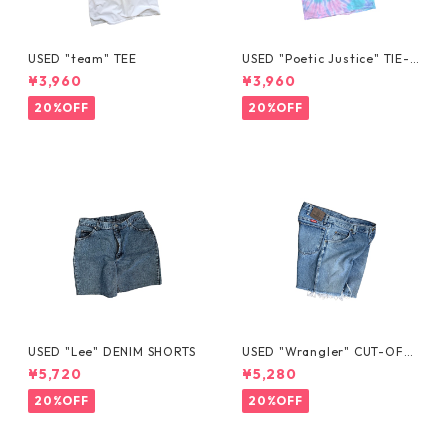
USED "team" TEE
USED "Poetic Justice" TIE-D
YE TEE
¥3,960
¥3,960
20%OFF
20%OFF
USED "Lee" DENIM SHORTS
USED "Wrangler" CUT-OFF
DENIM SHORTS
¥5,720
¥5,280
20%OFF
20%OFF