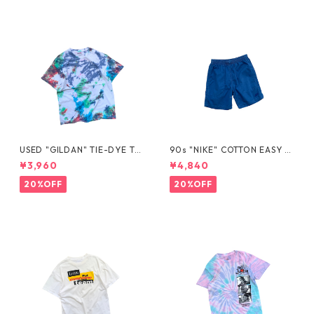
USED "GILDAN" TIE-DYE TE
90s "NIKE" COTTON EASY S
E
HORTS
¥3,960
¥4,840
20%OFF
20%OFF