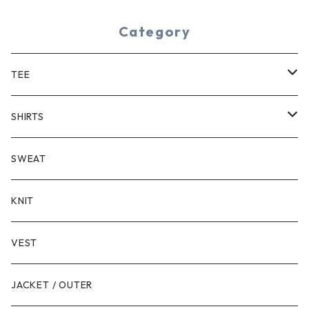
Category
TEE
SHORT SLEEVE
SHIRTS
LONG SLEEVE
SHORT SLEEVE
SWEAT
LONG SLEEVE
KNIT
VEST
JACKET / OUTER