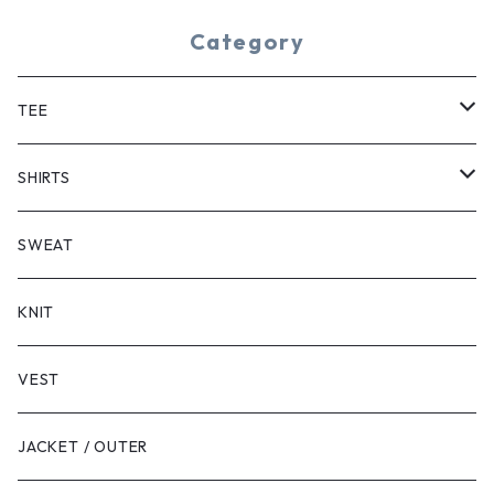
Category
TEE
SHORT SLEEVE
SHIRTS
LONG SLEEVE
SHORT SLEEVE
SWEAT
LONG SLEEVE
KNIT
VEST
JACKET / OUTER