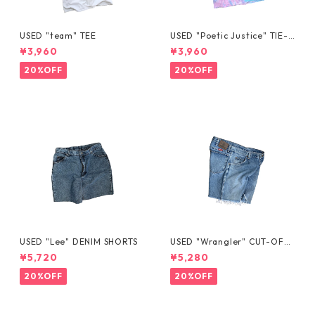
USED "team" TEE
USED "Poetic Justice" TIE-D
YE TEE
¥3,960
¥3,960
20%OFF
20%OFF
USED "Lee" DENIM SHORTS
USED "Wrangler" CUT-OFF
DENIM SHORTS
¥5,720
¥5,280
20%OFF
20%OFF