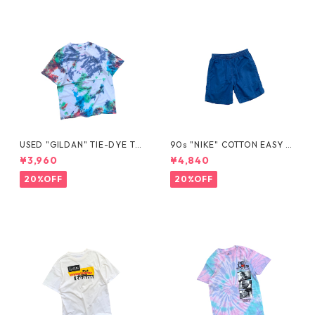
USED "GILDAN" TIE-DYE TE
90s "NIKE" COTTON EASY S
E
HORTS
¥3,960
¥4,840
20%OFF
20%OFF