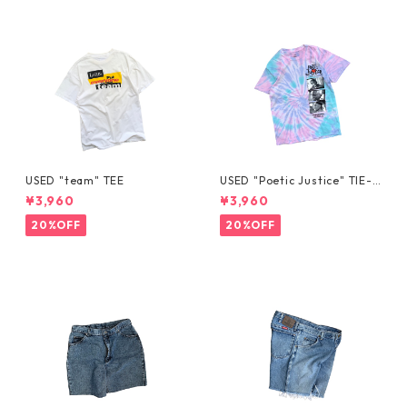
USED "team" TEE
USED "Poetic Justice" TIE-D
YE TEE
¥3,960
¥3,960
20%OFF
20%OFF