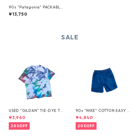
90s "Patagonia" PACKABLE
ANORAK
¥13,750
SALE
USED "GILDAN" TIE-DYE TE
90s "NIKE" COTTON EASY S
E
HORTS
¥3,960
¥4,840
20%OFF
20%OFF