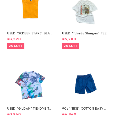
USED "SCREEN STARS" BLAN
USED "Takeda Shingen" TEE
K TEE
¥3,520
¥5,280
20%OFF
20%OFF
USED "GILDAN" TIE-DYE TE
90s "NIKE" COTTON EASY S
E
HORTS
¥3,960
¥4,840