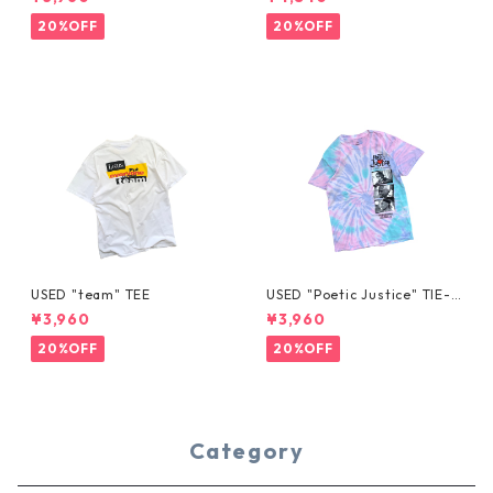
20%OFF
20%OFF
USED "team" TEE
USED "Poetic Justice" TIE-D
YE TEE
¥3,960
¥3,960
20%OFF
20%OFF
Category