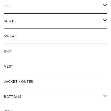
TEE
SHORT SLEEVE
SHIRTS
LONG SLEEVE
SHORT SLEEVE
SWEAT
LONG SLEEVE
KNIT
VEST
JACKET / OUTER
BOTTOMS