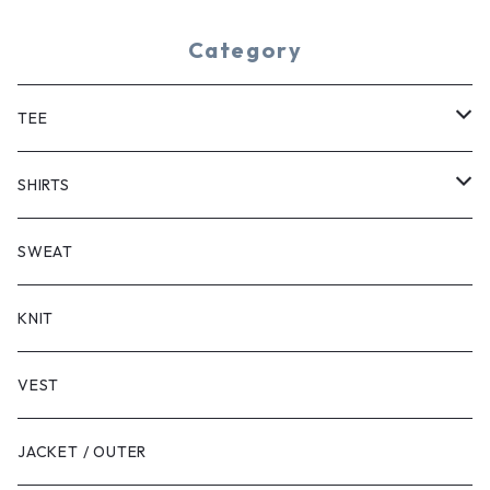
Category
TEE
SHORT SLEEVE
SHIRTS
LONG SLEEVE
SHORT SLEEVE
SWEAT
LONG SLEEVE
KNIT
VEST
JACKET / OUTER