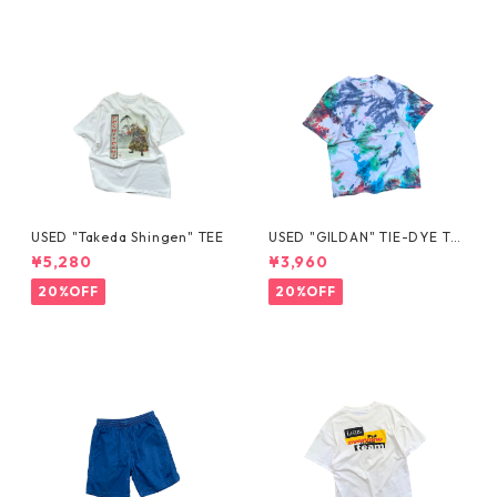
USED "Takeda Shingen" TEE
USED "GILDAN" TIE-DYE TE
E
¥5,280
¥3,960
20%OFF
20%OFF