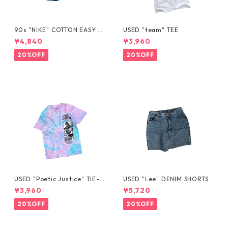
90s "NIKE" COTTON EASY S
USED "team" TEE
HORTS
¥4,840
¥3,960
20%OFF
20%OFF
USED "Poetic Justice" TIE-D
USED "Lee" DENIM SHORTS
YE TEE
¥3,960
¥5,720
20%OFF
20%OFF