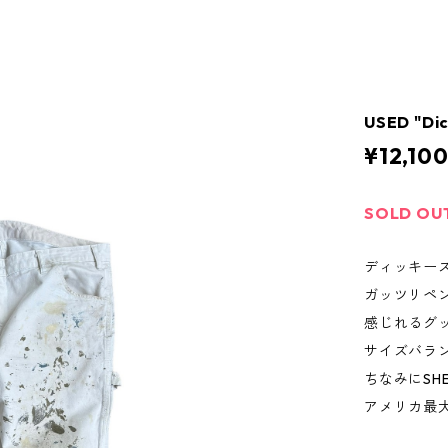
USED "Di
¥12,10
SOLD OU
ディッキー
ガッツリペ
感じれるグ
サイズバラ
ちなみにSHER
アメリカ最