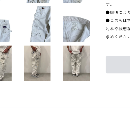
す。
●照明によ
●こちらは
汚れや状態
求めくださ