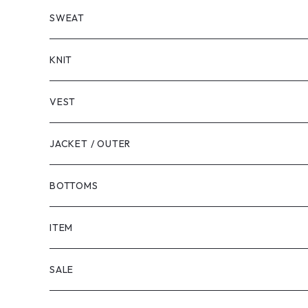
LONG SLEEVE
SHORT SLEEVE
SWEAT
LONG SLEEVE
KNIT
VEST
JACKET / OUTER
BOTTOMS
SHORTS
ITEM
PANTS
SALE