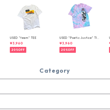
USED "team" TEE
USED "Poetic Justice" TIE
-DYE TEE
¥3,960
¥3,960
20%OFF
20%OFF
Category