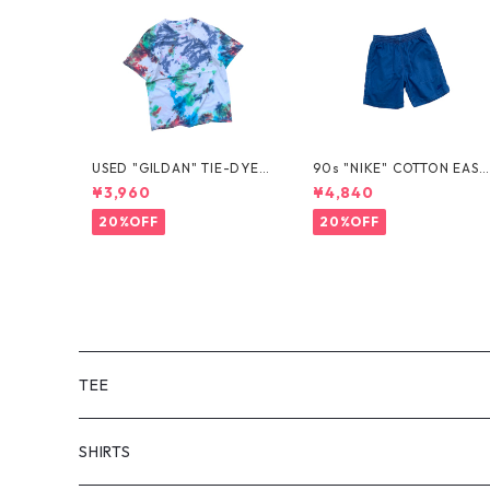
USED "GILDAN" TIE-DYE T
90s "NIKE" COTTON EASY
EE
SHORTS
¥3,960
¥4,840
20%OFF
20%OFF
TEE
SHORT SLEEVE
SHIRTS