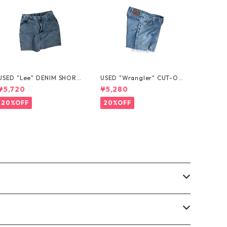
USED "Lee" DENIM SHORT
USED "Wrangler" CUT-OF
S
F DENIM SHORTS
¥5,720
¥5,280
20%OFF
20%OFF