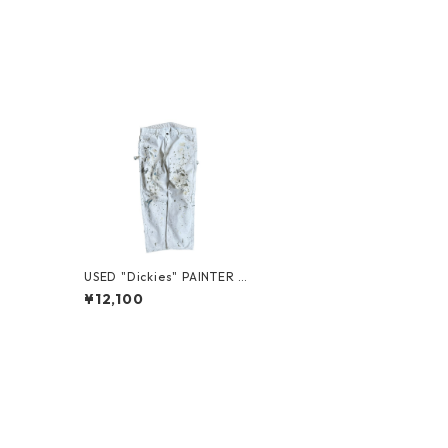
USED "Dickies" PAINTER P
ANTS
¥12,100