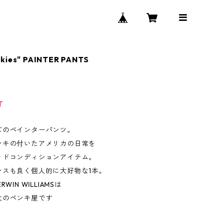
ckies" PAINTER PANTS
0
T
ズのペインターパンツ。
ンキの付いたアメリカの日常を
ッドコンディションアイテム。
ンスも良く個人的に大好物な1本。
WIN WILLIAMSは
大のペンキ屋です