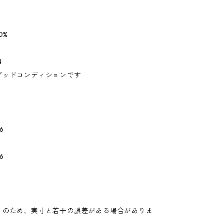
0%
N
グッドコンディションです
6
6
5
寸のため、実寸と若干の誤差がある場合がありま