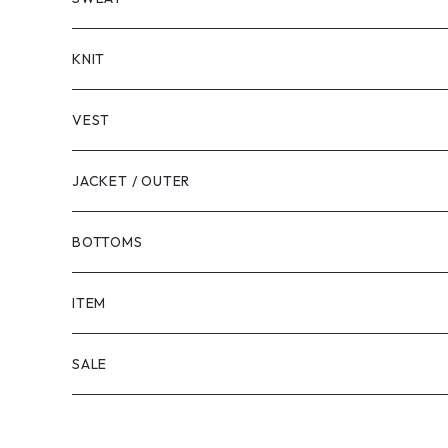
LONG SLEEVE
KNIT
VEST
JACKET / OUTER
BOTTOMS
SHORTS
ITEM
PANTS
SALE
TOPS