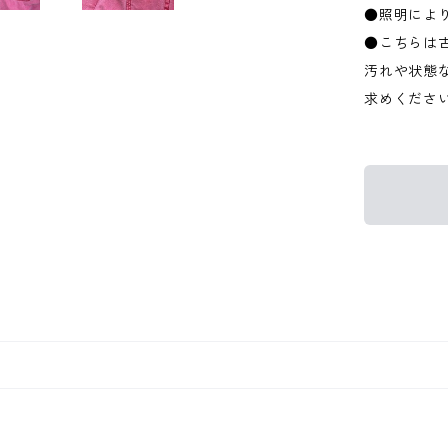
●照明によ
●こちらは
汚れや状態
求めくださ