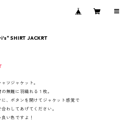
i’s" SHIRT JACKRT
T
シャツジャケット。
材の無難に羽織れる１枚。
ツに、ボタンを開けてジャケット感覚で
で合わしてあげてください。
ゃ良い色ですよ！