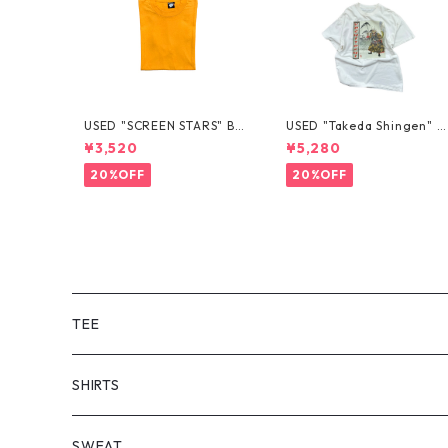
USED "SCREEN STARS" BL
USED "Takeda Shingen" T
ANK TEE
EE
¥3,520
¥5,280
20%OFF
20%OFF
TEE
SHORT SLEEVE
SHIRTS
LONG SLEEVE
SHORT SLEEVE
SWEAT