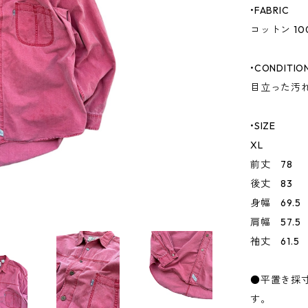
•FABRIC
コットン 10
•CONDITIO
目立った汚
•SIZE
XL
前丈 78
後丈 83
身幅 69.5
肩幅 57.5
袖丈 61.5
●平置き採
す。