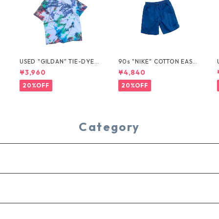
USED "GILDAN" TIE-DYE T
90s "NIKE" COTTON EASY
EE
SHORTS
¥3,960
¥4,840
20%OFF
20%OFF
Category