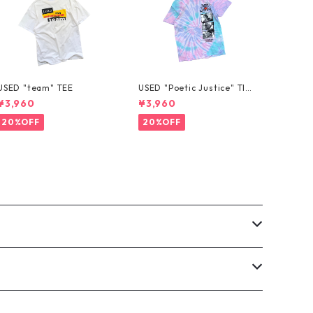
USED "team" TEE
USED "Poetic Justice" TIE
-DYE TEE
¥3,960
¥3,960
20%OFF
20%OFF