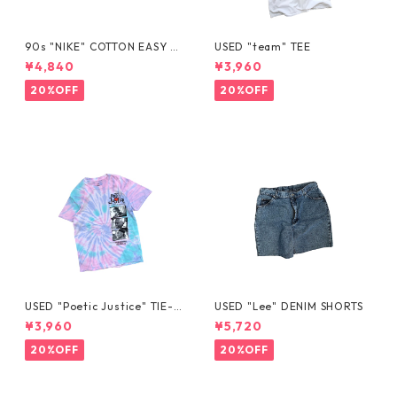
90s "NIKE" COTTON EASY S
USED "team" TEE
HORTS
¥4,840
¥3,960
20%OFF
20%OFF
USED "Poetic Justice" TIE-D
USED "Lee" DENIM SHORTS
YE TEE
¥3,960
¥5,720
20%OFF
20%OFF