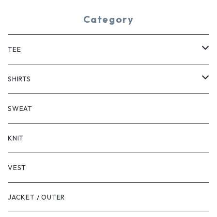
Category
TEE
SHORT SLEEVE
SHIRTS
LONG SLEEVE
SHORT SLEEVE
SWEAT
LONG SLEEVE
KNIT
VEST
JACKET / OUTER