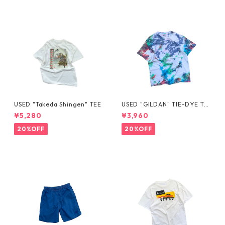
USED "Takeda Shingen" TEE
USED "GILDAN" TIE-DYE TE
E
¥5,280
¥3,960
20%OFF
20%OFF