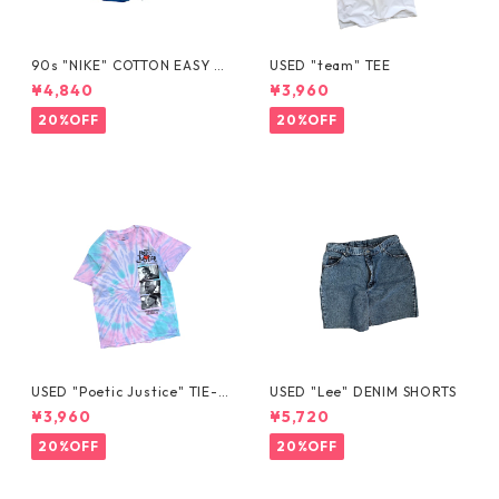
90s "NIKE" COTTON EASY S
USED "team" TEE
HORTS
¥4,840
¥3,960
20%OFF
20%OFF
USED "Poetic Justice" TIE-D
USED "Lee" DENIM SHORTS
YE TEE
¥3,960
¥5,720
20%OFF
20%OFF