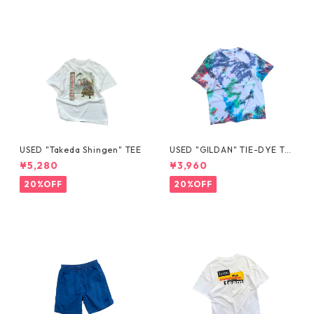
USED "Takeda Shingen" TEE
USED "GILDAN" TIE-DYE TE
E
¥5,280
¥3,960
20%OFF
20%OFF