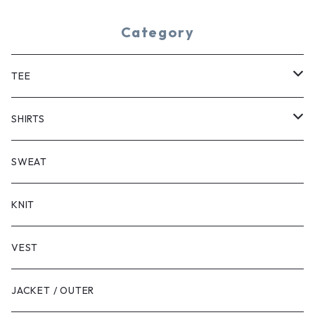
Category
TEE
SHORT SLEEVE
SHIRTS
LONG SLEEVE
SHORT SLEEVE
SWEAT
LONG SLEEVE
KNIT
VEST
JACKET / OUTER